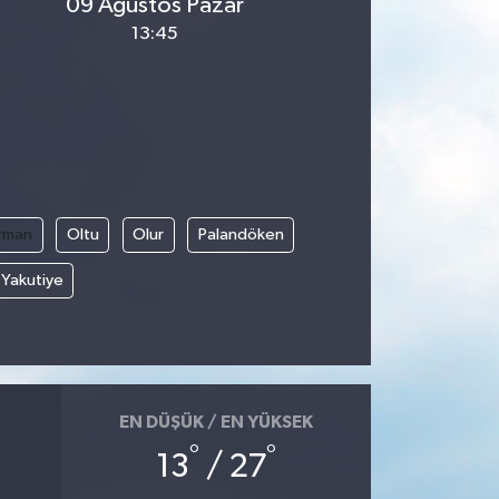
09 Ağustos Pazar
13:45
rman
Oltu
Olur
Palandöken
Yakutiye
EN DÜŞÜK / EN YÜKSEK
°
°
13
/ 27