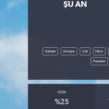
ŞU AN
Aşkale
Aziziye
Çat
Hınıs
Pasinler
NEM
%25