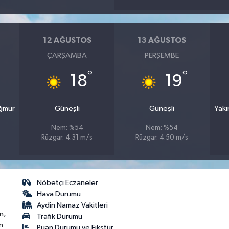
12 AĞUSTOS
13 AĞUSTOS
ÇARŞAMBA
PERŞEMBE
°
°
18
19
ağmur
Güneşli
Güneşli
Yakı
Nem: %54
Nem: %54
Rüzgar: 4.31 m/s
Rüzgar: 4.50 m/s
Nöbetçi Eczaneler
Hava Durumu
Aydin Namaz Vakitleri
n,
Trafik Durumu
n
Puan Durumu ve Fikstür