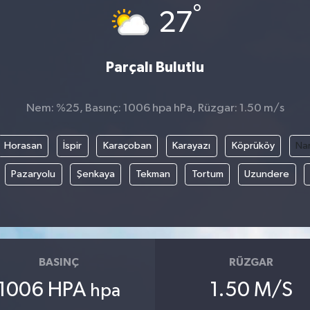
°
27
Parçalı Bulutlu
Nem: %25, Basınç: 1006 hpa hPa, Rüzgar: 1.50 m/s
Horasan
İspir
Karaçoban
Karayazı
Köprüköy
Na
Pazaryolu
Şenkaya
Tekman
Tortum
Uzundere
BASINÇ
RÜZGAR
1006 HPA
1.50 M/S
hpa