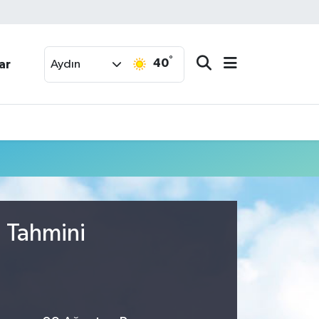
°
40
ar
Aydın
u Tahmini