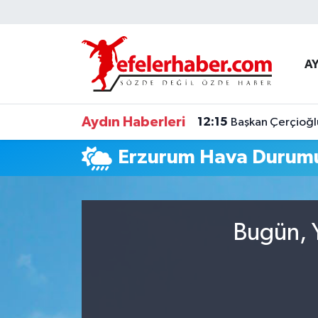
Nöbetçi Eczaneler
A
Hava Durumu
Aydın Haberleri
12:15
Başkan Çerçioğlu 
Aydin Namaz Vakitleri
Erzurum Hava Durum
Trafik Durumu
Süper Lig Puan Durumu ve Fikstür
Bugün, Y
Tüm Manşetler
Son Dakika Haberleri
Haber Arşivi