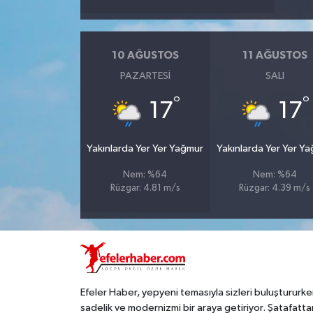
10 AĞUSTOS
11 AĞUSTOS
PAZARTESI
SALI
°
°
17
17
Yakınlarda Yer Yer Yağmur
Yakınlarda Yer Yer Y
Nem: %64
Nem: %64
Rüzgar: 4.81 m/s
Rüzgar: 4.39 m/s
Efeler Haber, yepyeni temasıyla sizleri buluştururke
sadelik ve modernizmi bir araya getiriyor. Şatafatta