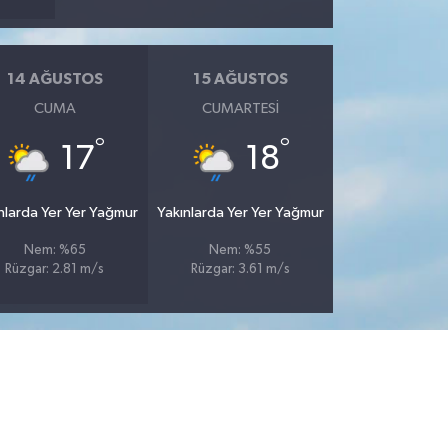
14 AĞUSTOS
15 AĞUSTOS
CUMA
CUMARTESI
°
°
17
18
nlarda Yer Yer Yağmur
Yakınlarda Yer Yer Yağmur
Nem: %65
Nem: %55
Rüzgar: 2.81 m/s
Rüzgar: 3.61 m/s