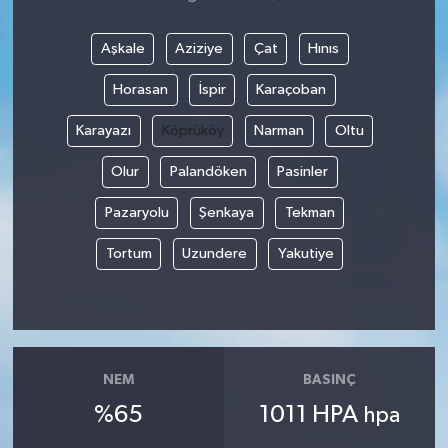
Aşkale
Aziziye
Çat
Hınıs
Horasan
İspir
Karaçoban
Karayazı
Köprüköy
Narman
Oltu
Olur
Palandöken
Pasinler
Pazaryolu
Şenkaya
Tekman
Tortum
Uzundere
Yakutiye
NEM
BASINÇ
%65
1011 HPA
hpa