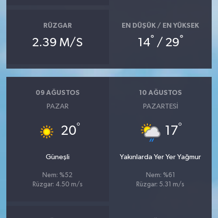
RÜZGAR
EN DÜŞÜK / EN YÜKSEK
°
°
2.39 M/S
14
/ 29
09 AĞUSTOS
10 AĞUSTOS
PAZAR
PAZARTESI
°
°
20
17
Güneşli
Yakınlarda Yer Yer Yağmur
Nem: %52
Nem: %61
Rüzgar: 4.50 m/s
Rüzgar: 5.31 m/s