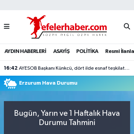
Nöbetçi Eczaneler
Hava Durumu
AYDIN HABERLERİ
ASAYİŞ
POLİTİKA
Resmi İlanla
Aydin Namaz Vakitleri
16:42
Trafik Durumu
AYESOB Başkanı Künkcü, dört ilde esnaf teşkilatlarıyla buluştu
Erzurum Hava Durumu
Süper Lig Puan Durumu ve Fikstür
Tüm Manşetler
Bugün, Yarın ve 1 Haftalık Hava
Son Dakika Haberleri
Durumu Tahmini
Haber Arşivi