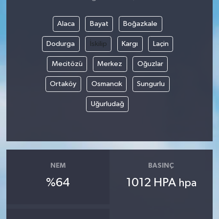
Alaca
Bayat
Boğazkale
Dodurga
İskilip
Kargı
Laçin
Mecitözü
Merkez
Oğuzlar
Ortaköy
Osmancık
Sungurlu
Uğurludağ
NEM
BASINÇ
%64
1012 HPA
hpa