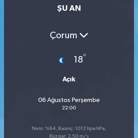
ŞU AN
Çorum
°
18
Açık
06 Ağustos Perşembe
22:00
Nem: %64, Basınç: 1012 hpa hPa,
Rüzgar: 2.50 m/s