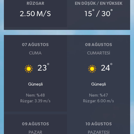
RÜZGAR
EN DÜŞÜK / EN YÜKSEK
°
°
2.50 M/S
15
/ 30
07 AĞUSTOS
08 AĞUSTOS
CUMA
CUMARTESI
°
°
23
24
Güneşli
Güneşli
Nem: %48
Nem: %47
Rüzgar: 3.39 m/s
Rüzgar: 6.00 m/s
09 AĞUSTOS
10 AĞUSTOS
PAZAR
PAZARTESI