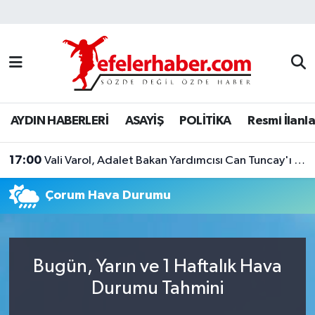
Nöbetçi Eczaneler
Hava Durumu
AYDIN HABERLERİ
ASAYİŞ
POLİTİKA
Resmi İlanla
Aydin Namaz Vakitleri
17:00
Trafik Durumu
Vali Varol, Adalet Bakan Yardımcısı Can Tuncay'ı ağırladı
Çorum Hava Durumu
Süper Lig Puan Durumu ve Fikstür
Tüm Manşetler
Bugün, Yarın ve 1 Haftalık Hava
Son Dakika Haberleri
Durumu Tahmini
Haber Arşivi