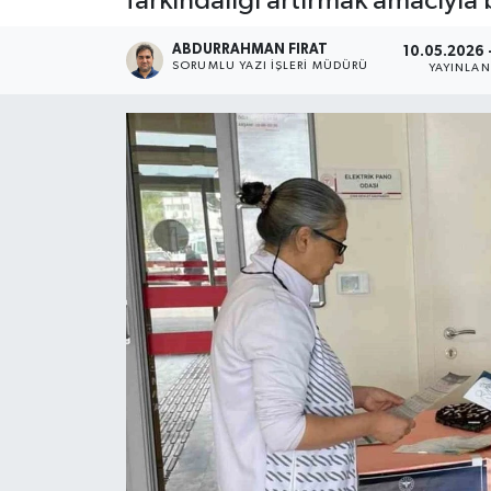
farkındalığı artırmak amacıyla b
ABDURRAHMAN FIRAT
10.05.2026 
SORUMLU YAZI İŞLERI MÜDÜRÜ
YAYINLA