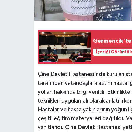
Germencik'te i
İçeriği Görüntül
Çine Devlet Hastanesi'nde kurulan sta
tarafından vatandaşlara astım hastalığın
yolları hakkında bilgi verildi. Etkinlikt
teknikleri uygulamalı olarak anlatılır
Hastalar ve hasta yakınlarının yoğun i
çeşitli eğitim materyalleri dağıtıldı. 
yanıtlandı. Çine Devlet Hastanesi yetk