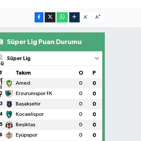
-
+
A
A
Süper Lig Puan Durumu
Süper Lig
#
Takım
O
P
1
Amed
0
0
2
Erzurumspor FK
0
0
3
Başakşehir
0
0
4
Kocaelispor
0
0
5
Beşiktaş
0
0
6
Eyüpspor
0
0