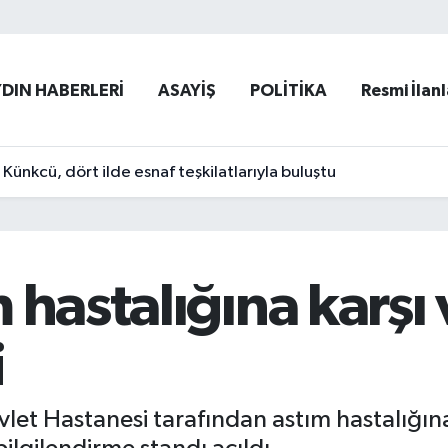
YDIN HABERLERİ
ASAYİŞ
POLİTİKA
Resmi İlanl
ünkcü, dört ilde esnaf teşkilatlarıyla buluştu
 hastalığına karşı
i
evlet Hastanesi tarafından astım hastalığı