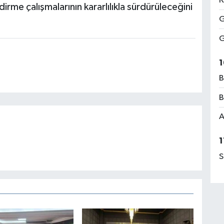
K
dirme çalışmalarının kararlılıkla sürdürüleceğini
G
G
1
B
B
A
1
S