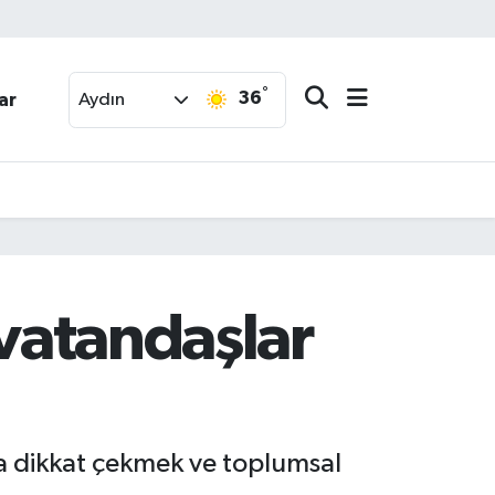
°
36
ar
Aydın
 vatandaşlar
na dikkat çekmek ve toplumsal