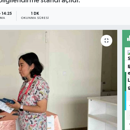
ilgilendirme standı açıldı.
- 14:25
1 DK
NMA
OKUNMA SÜRESI