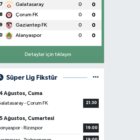
7
Galatasaray
0
0
8
Çorum FK
0
0
9
Gaziantep FK
0
0
0
Alanyaspor
0
0
Detaylar için tıklayın
Süper Lig Fikstür
4 Ağustos, Cuma
alatasaray - Çorum FK
21:30
5 Ağustos, Cumartesi
onyaspor - Rizespor
19:00
19:00