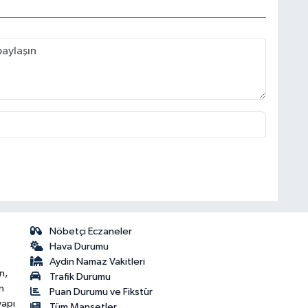
Nöbetçi Eczaneler
Hava Durumu
Aydin Namaz Vakitleri
n,
Trafik Durumu
n
Puan Durumu ve Fikstür
yapı
Tüm Manşetler