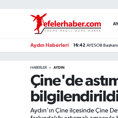
Nöbetçi Eczaneler
A
Hava Durumu
Aydın Haberleri
16:42
AYESOB Başkanı K
Aydin Namaz Vakitleri
Trafik Durumu
HABERLER
AYDIN
Süper Lig Puan Durumu ve Fikstür
Çine'de astım
Tüm Manşetler
bilgilendirild
Son Dakika Haberleri
Aydın'ın Çine ilçesinde Çine D
Haber Arşivi