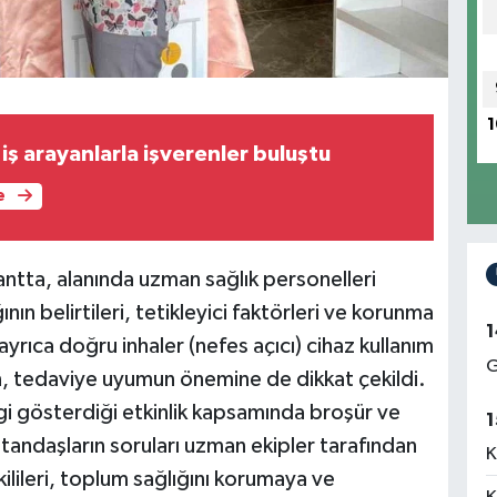
1
ş arayanlarla işverenler buluştu
e
ntta, alanında uzman sağlık personelleri
ın belirtileri, tetikleyici faktörleri ve korunma
1
e ayrıca doğru inhaler (nefes açıcı) cihaz kullanım
G
ken, tedaviye uyumun önemine de dikkat çekildi.
lgi gösterdiği etkinlik kapsamında broşür ve
1
Vatandaşların soruları uzman ekipler tarafından
K
ilileri, toplum sağlığını korumaya ve