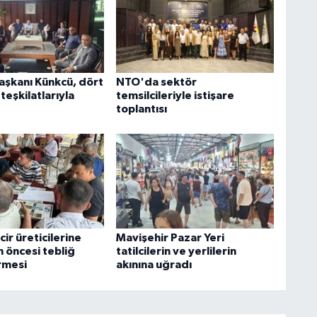
şkanı Künkcü, dört
NTO'da sektör
 teşkilatlarıyla
temsilcileriyle istişare
toplantısı
cir üreticilerine
Mavişehir Pazar Yeri
 öncesi tebliğ
tatilcilerin ve yerlilerin
rmesi
akınına uğradı