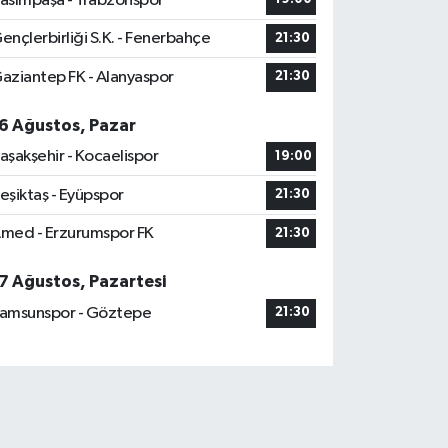
asımpaşa - Trabzonspor
ençlerbirliği S.K. - Fenerbahçe
21:30
aziantep FK - Alanyaspor
21:30
6 Ağustos, Pazar
aşakşehir - Kocaelispor
19:00
eşiktaş - Eyüpspor
21:30
med - Erzurumspor FK
21:30
7 Ağustos, Pazartesi
amsunspor - Göztepe
21:30