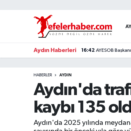
Nöbetçi Eczaneler
A
Hava Durumu
Aydın Haberleri
16:42
AYESOB Başkanı K
Aydin Namaz Vakitleri
Trafik Durumu
HABERLER
AYDIN
Süper Lig Puan Durumu ve Fikstür
Aydın'da trafi
Tüm Manşetler
kaybı 135 ol
Son Dakika Haberleri
Aydın'da 2025 yılında meydana g
Haber Arşivi