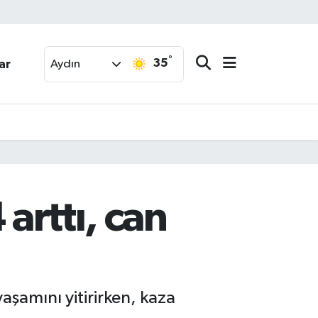
°
35
ar
Aydın
arttı, can
aşamını yitirirken, kaza