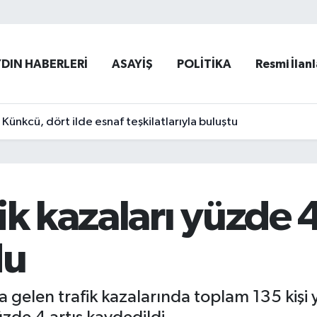
YDIN HABERLERİ
ASAYİŞ
POLİTİKA
Resmi İlanl
ünkcü, dört ilde esnaf teşkilatlarıyla buluştu
k kazaları yüzde 4 
du
elen trafik kazalarında toplam 135 kişi y