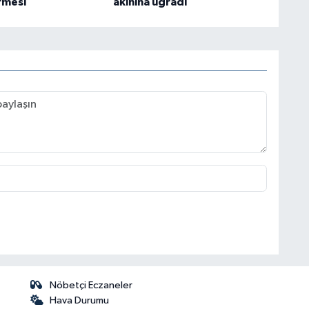
rmesi
akınına uğradı
Nöbetçi Eczaneler
Hava Durumu