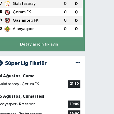
7
Galatasaray
0
0
8
Çorum FK
0
0
9
Gaziantep FK
0
0
0
Alanyaspor
0
0
Detaylar için tıklayın
Süper Lig Fikstür
4 Ağustos, Cuma
alatasaray - Çorum FK
21:30
5 Ağustos, Cumartesi
onyaspor - Rizespor
19:00
19:00