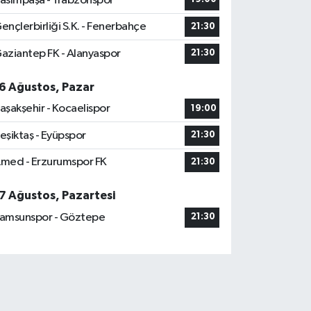
asımpaşa - Trabzonspor
ençlerbirliği S.K. - Fenerbahçe
21:30
aziantep FK - Alanyaspor
21:30
6 Ağustos, Pazar
aşakşehir - Kocaelispor
19:00
eşiktaş - Eyüpspor
21:30
med - Erzurumspor FK
21:30
7 Ağustos, Pazartesi
amsunspor - Göztepe
21:30