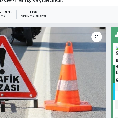
üzde 4 artış kaydedildi.
- 09:35
1 DK
NMA
OKUNMA SÜRESI