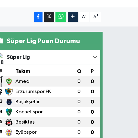
-
+
A
A
Süper Lig Puan Durumu
Süper Lig
#
Takım
O
P
1
Amed
0
0
2
Erzurumspor FK
0
0
3
Başakşehir
0
0
4
Kocaelispor
0
0
5
Beşiktaş
0
0
6
Eyüpspor
0
0