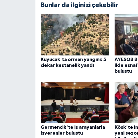
Bunlar da ilginizi çekebilir
Kuyucak'ta orman yangını: 5
AYESOB Ba
dekar kestanelik yandı
ilde esnaf
buluştu
Germencik'te iş arayanlarla
Köşk'te in
işverenler buluştu
yeni sezon