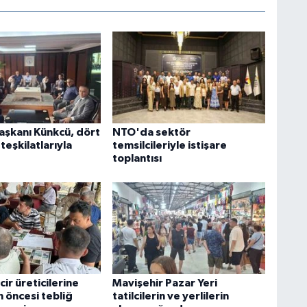
şkanı Künkcü, dört
NTO'da sektör
 teşkilatlarıyla
temsilcileriyle istişare
toplantısı
cir üreticilerine
Mavişehir Pazar Yeri
 öncesi tebliğ
tatilcilerin ve yerlilerin