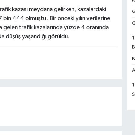
K
rafik kazası meydana gelirken, kazalardaki
G
7 bin 444 olmuştu. Bir önceki yılın verilerine
G
 gelen trafik kazalarında yüzde 4 oranında
nda düşüş yaşandığı görüldü.
1
B
B
A
1
S