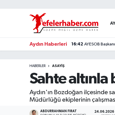
Nöbetçi Eczaneler
A
Hava Durumu
Aydın Haberleri
16:42
AYESOB Başkanı K
Aydin Namaz Vakitleri
Trafik Durumu
HABERLER
ASAYİŞ
Süper Lig Puan Durumu ve Fikstür
Sahte altınla 
Tüm Manşetler
Aydın'ın Bozdoğan ilçesinde sah
Son Dakika Haberleri
Müdürlüğü ekiplerinin çalışması
Haber Arşivi
ABDURRAHMAN FIRAT
24.06.2026 
SORUMLU YAZI İŞLERI MÜDÜRÜ