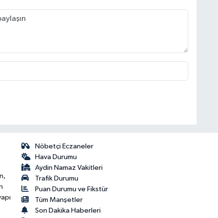
Nöbetçi Eczaneler
Hava Durumu
Aydin Namaz Vakitleri
n,
Trafik Durumu
n
Puan Durumu ve Fikstür
yapı
Tüm Manşetler
Son Dakika Haberleri