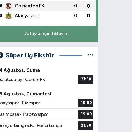
9
Gaziantep FK
0
0
0
Alanyaspor
0
0
Detaylar için tıklayın
Süper Lig Fikstür
4 Ağustos, Cuma
alatasaray - Çorum FK
21:30
5 Ağustos, Cumartesi
onyaspor - Rizespor
19:00
asımpaşa - Trabzonspor
19:00
ençlerbirliği S.K. - Fenerbahçe
21:30