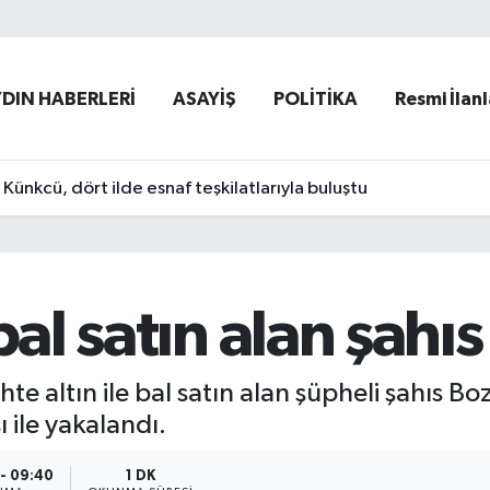
YDIN HABERLERİ
ASAYİŞ
POLİTİKA
Resmi İlanl
ünkcü, dört ilde esnaf teşkilatlarıyla buluştu
bal satın alan şahı
te altın ile bal satın alan şüpheli şahıs B
 ile yakalandı.
- 09:40
1 DK