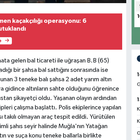
1
en kaçakçılığı operasyonu: 6
utuklandı
e
a gelen bal ticareti ile uğraşan B.B (65)
dığı bir şahsa bal sattığını sonrasında ise
1
unan 3 teneke balı şahsa 2 adet yarım altın
G
ya gidince altınların sahte olduğunu öğrenince
hıstan şikayetçi oldu. Yaşanan olayın ardından
1
ri çalışma başlattı. Polis ekiplerince yapılan
K
 takılı olmayan araç tespit edildi. Yürütülen
K
isimli şahıs seyir halinde Muğla'nın Yatağan
G
ın ve suça konu teneke ballarla birlikte