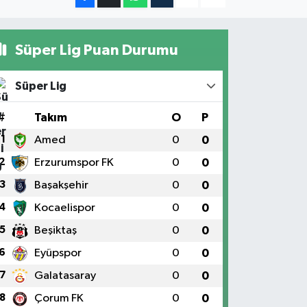
Süper Lig Puan Durumu
Süper Lig
#
Takım
O
P
1
Amed
0
0
2
Erzurumspor FK
0
0
3
Başakşehir
0
0
4
Kocaelispor
0
0
5
Beşiktaş
0
0
6
Eyüpspor
0
0
7
Galatasaray
0
0
8
Çorum FK
0
0