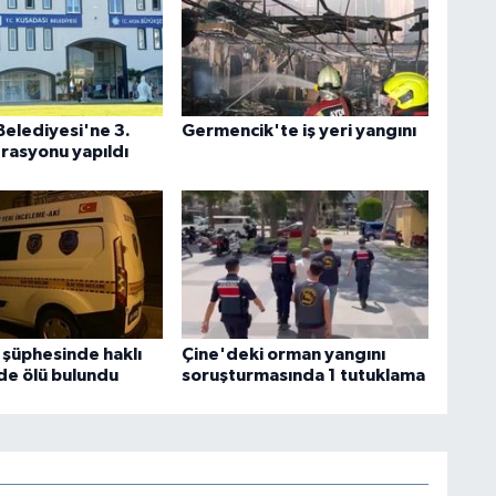
Belediyesi'ne 3.
Germencik'te iş yeri yangını
rasyonu yapıldı
 şüphesinde haklı
Çine'deki orman yangını
nde ölü bulundu
soruşturmasında 1 tutuklama