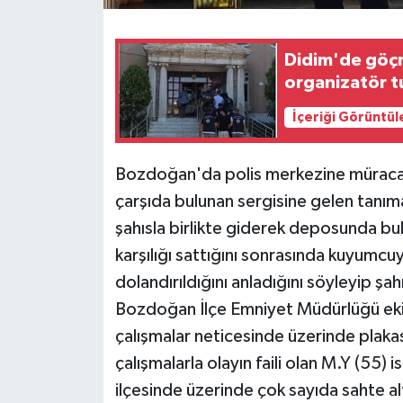
Didim'de göçm
organizatör t
İçeriği Görüntül
Bozdoğan'da polis merkezine müracaat
çarşıda bulunan sergisine gelen tanıma
şahısla birlikte giderek deposunda bul
karşılığı sattığını sonrasında kuyumcu
dolandırıldığını anladığını söyleyip şa
Bozdoğan İlçe Emniyet Müdürlüğü ekiple
çalışmalar neticesinde üzerinde plakası
çalışmalarla olayın faili olan M.Y (55) 
ilçesinde üzerinde çok sayıda sahte alt