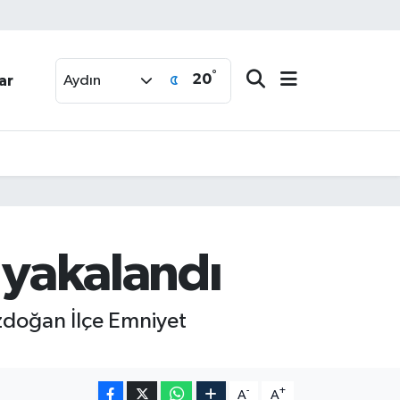
°
20
ar
Aydın
s yakalandı
ozdoğan İlçe Emniyet
-
+
A
A