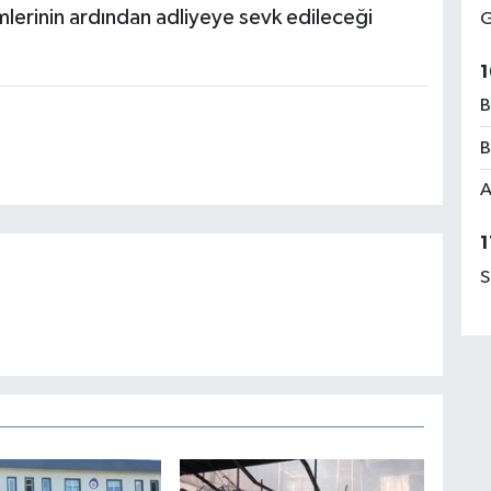
emlerinin ardından adliyeye sevk edileceği
G
1
B
B
A
1
S