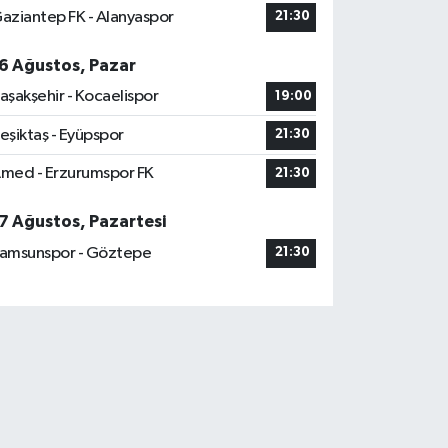
aziantep FK - Alanyaspor
21:30
6 Ağustos, Pazar
aşakşehir - Kocaelispor
19:00
eşiktaş - Eyüpspor
21:30
med - Erzurumspor FK
21:30
7 Ağustos, Pazartesi
amsunspor - Göztepe
21:30