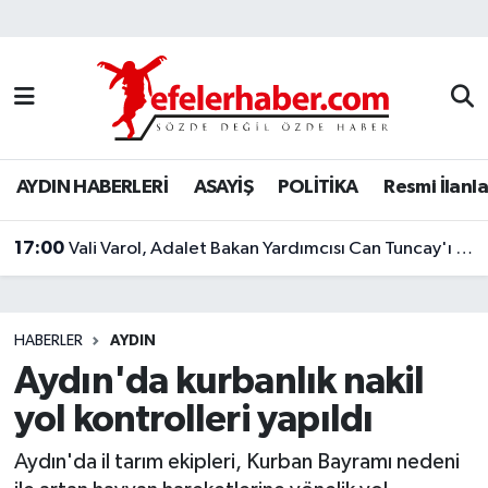
Nöbetçi Eczaneler
Hava Durumu
AYDIN HABERLERİ
ASAYİŞ
POLİTİKA
Resmi İlanla
Aydin Namaz Vakitleri
17:00
Trafik Durumu
Vali Varol, Adalet Bakan Yardımcısı Can Tuncay'ı ağırladı
Süper Lig Puan Durumu ve Fikstür
HABERLER
AYDIN
Tüm Manşetler
Aydın'da kurbanlık nakil
yol kontrolleri yapıldı
Son Dakika Haberleri
Aydın'da il tarım ekipleri, Kurban Bayramı nedeni
Haber Arşivi