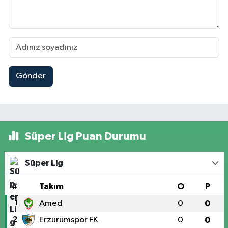
Gönder
Süper Lig Puan Durumu
Süper Lig
#
Takım
O
P
1
Amed
0
0
2
Erzurumspor FK
0
0