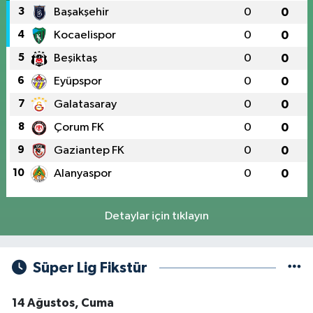
3
Başakşehir
0
0
4
Kocaelispor
0
0
5
Beşiktaş
0
0
6
Eyüpspor
0
0
7
Galatasaray
0
0
8
Çorum FK
0
0
9
Gaziantep FK
0
0
10
Alanyaspor
0
0
Detaylar için tıklayın
Süper Lig Fikstür
14 Ağustos, Cuma