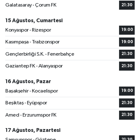
Galatasaray - Çorum FK
21:30
15 Ağustos, Cumartesi
Konyaspor - Rizespor
19:00
Kasımpaşa - Trabzonspor
19:00
Gençlerbirliği S.K. - Fenerbahçe
21:30
Gaziantep FK - Alanyaspor
21:30
16 Ağustos, Pazar
Başakşehir - Kocaelispor
19:00
Beşiktaş - Eyüpspor
21:30
Amed - Erzurumspor FK
21:30
17 Ağustos, Pazartesi
Samsunspor - Göztepe
21:30