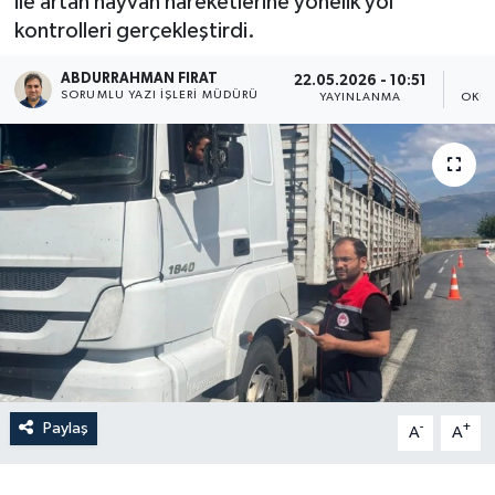
ile artan hayvan hareketlerine yönelik yol
kontrolleri gerçekleştirdi.
ABDURRAHMAN FIRAT
22.05.2026 - 10:51
SORUMLU YAZI İŞLERI MÜDÜRÜ
YAYINLANMA
OKUN
Paylaş
-
+
A
A