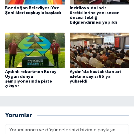
Bozdoğan Belediyesi Yaz
İncirliova'da incir
Şenlikleri coşkuyla başladı
üreticilerine yeni sezon
öncesi tebliğ
bilgilendirmesi yapıldı
Aydınlı rekortmen Koray
Aydın'da hastalıktan ari
Uygun dünya
işletme sayısı 86'ya
şampiyonasında piste
yükseldi
çıkıyor
Yorumlar