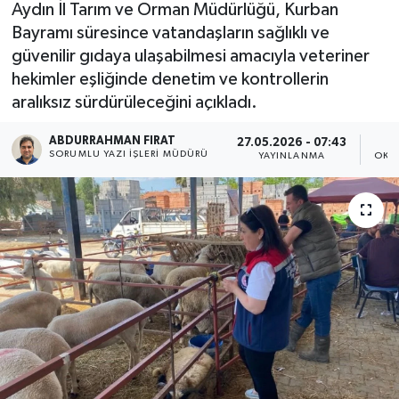
Aydın İl Tarım ve Orman Müdürlüğü, Kurban
Bayramı süresince vatandaşların sağlıklı ve
güvenilir gıdaya ulaşabilmesi amacıyla veteriner
hekimler eşliğinde denetim ve kontrollerin
aralıksız sürdürüleceğini açıkladı.
ABDURRAHMAN FIRAT
27.05.2026 - 07:43
SORUMLU YAZI İŞLERI MÜDÜRÜ
YAYINLANMA
OKU