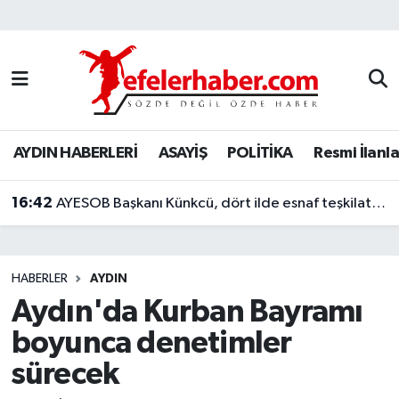
Nöbetçi Eczaneler
Hava Durumu
AYDIN HABERLERİ
ASAYİŞ
POLİTİKA
Resmi İlanla
Aydin Namaz Vakitleri
16:42
Trafik Durumu
AYESOB Başkanı Künkcü, dört ilde esnaf teşkilatlarıyla buluştu
Süper Lig Puan Durumu ve Fikstür
HABERLER
AYDIN
Tüm Manşetler
Aydın'da Kurban Bayramı
boyunca denetimler
Son Dakika Haberleri
sürecek
Haber Arşivi