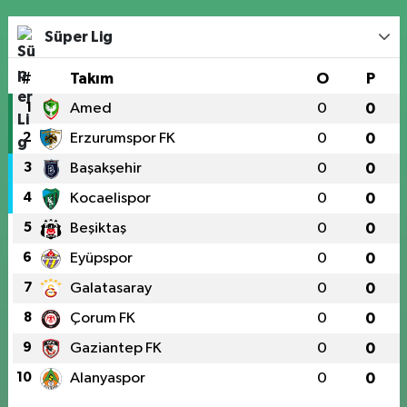
Süper Lig
#
Takım
O
P
1
Amed
0
0
2
Erzurumspor FK
0
0
3
Başakşehir
0
0
4
Kocaelispor
0
0
5
Beşiktaş
0
0
6
Eyüpspor
0
0
7
Galatasaray
0
0
8
Çorum FK
0
0
9
Gaziantep FK
0
0
10
Alanyaspor
0
0