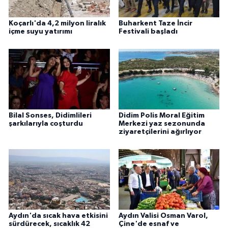
Koçarlı'da 4,2 milyon liralık
Buharkent Taze İncir
içme suyu yatırımı
Festivali başladı
Bilal Sonses, Didimlileri
Didim Polis Moral Eğitim
şarkılarıyla coşturdu
Merkezi yaz sezonunda
ziyaretçilerini ağırlıyor
Aydın'da sıcak hava etkisini
Aydın Valisi Osman Varol,
sürdürecek, sıcaklık 42
Çine'de esnaf ve