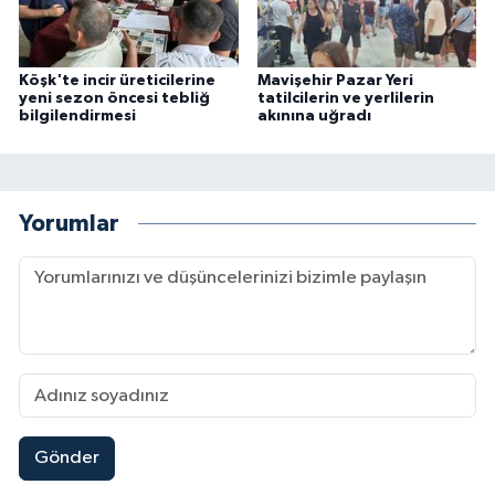
Köşk'te incir üreticilerine
Mavişehir Pazar Yeri
yeni sezon öncesi tebliğ
tatilcilerin ve yerlilerin
bilgilendirmesi
akınına uğradı
Yorumlar
Gönder