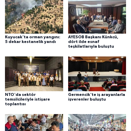
Kuyucak'ta orman yangını:
AYESOB Başkanı Künkcü,
5 dekar kestanelik yandı
dört ilde esnaf
teşkilatlarıyla buluştu
NTO'da sektör
Germencik'te iş arayanlarla
temsilcileriyle istişare
işverenler buluştu
toplantısı