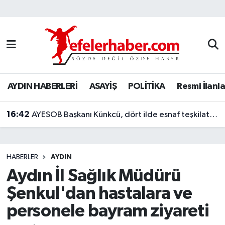
Nöbetçi Eczaneler
Hava Durumu
AYDIN HABERLERİ
ASAYİŞ
POLİTİKA
Resmi İlanla
Aydin Namaz Vakitleri
16:42
Trafik Durumu
AYESOB Başkanı Künkcü, dört ilde esnaf teşkilatlarıyla buluştu
Süper Lig Puan Durumu ve Fikstür
HABERLER
AYDIN
Tüm Manşetler
Aydın İl Sağlık Müdürü
Şenkul'dan hastalara ve
Son Dakika Haberleri
personele bayram ziyareti
Haber Arşivi