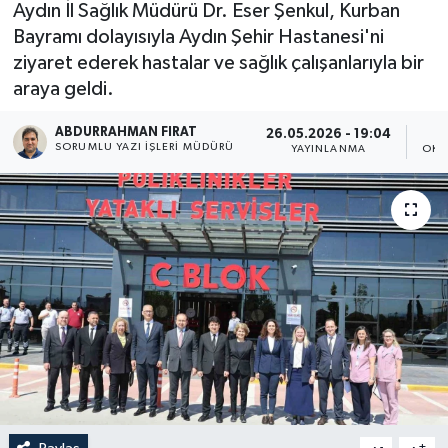
Aydın İl Sağlık Müdürü Dr. Eser Şenkul, Kurban
Bayramı dolayısıyla Aydın Şehir Hastanesi'ni
ziyaret ederek hastalar ve sağlık çalışanlarıyla bir
araya geldi.
ABDURRAHMAN FIRAT
26.05.2026 - 19:04
SORUMLU YAZI İŞLERI MÜDÜRÜ
YAYINLANMA
OKU
-
+