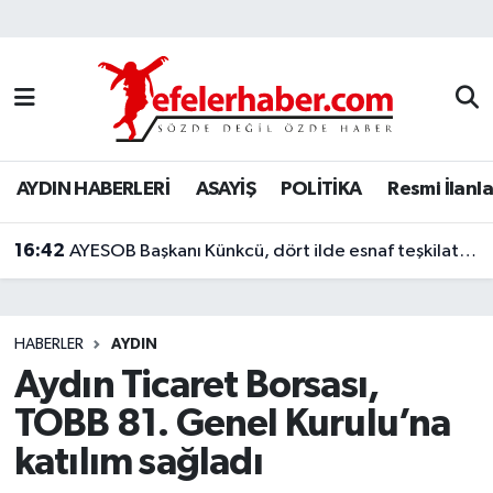
Nöbetçi Eczaneler
Hava Durumu
AYDIN HABERLERİ
ASAYİŞ
POLİTİKA
Resmi İlanla
Aydin Namaz Vakitleri
16:42
Trafik Durumu
AYESOB Başkanı Künkcü, dört ilde esnaf teşkilatlarıyla buluştu
Süper Lig Puan Durumu ve Fikstür
HABERLER
AYDIN
Tüm Manşetler
Aydın Ticaret Borsası,
TOBB 81. Genel Kurulu’na
Son Dakika Haberleri
katılım sağladı
Haber Arşivi