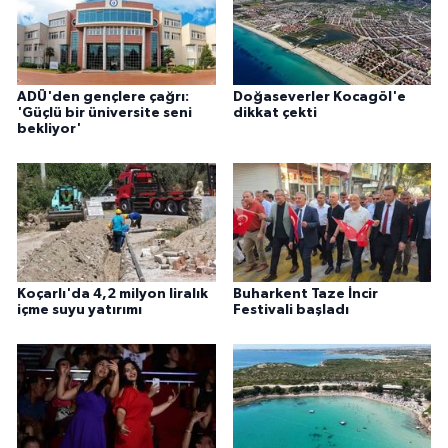
ADÜ'den gençlere çağrı:
Doğaseverler Kocagöl'e
'Güçlü bir üniversite seni
dikkat çekti
bekliyor'
Koçarlı'da 4,2 milyon liralık
Buharkent Taze İncir
içme suyu yatırımı
Festivali başladı