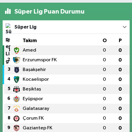
Süper Lig Puan Durumu
Süper Lig
#
Takım
O
P
1
Amed
0
0
2
Erzurumspor FK
0
0
3
Başakşehir
0
0
4
Kocaelispor
0
0
5
Beşiktaş
0
0
6
Eyüpspor
0
0
7
Galatasaray
0
0
8
Çorum FK
0
0
9
Gaziantep FK
0
0