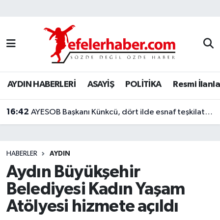
Nöbetçi Eczaneler
Hava Durumu
AYDIN HABERLERİ
ASAYİŞ
POLİTİKA
Resmi İlanla
Aydin Namaz Vakitleri
16:42
Trafik Durumu
AYESOB Başkanı Künkcü, dört ilde esnaf teşkilatlarıyla buluştu
Süper Lig Puan Durumu ve Fikstür
HABERLER
AYDIN
Tüm Manşetler
Aydın Büyükşehir
Belediyesi Kadın Yaşam
Son Dakika Haberleri
Atölyesi hizmete açıldı
Haber Arşivi