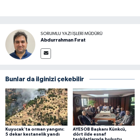
SORUMLU YAZI İŞLERI MÜDÜRÜ
Abdurrahman Fırat
Bunlar da ilginizi çekebilir
Kuyucak'ta orman yangını:
AYESOB Başkanı Künkcü,
5 dekar kestanelik yandı
dört ilde esnaf
teşkilatlarıyla buluştu