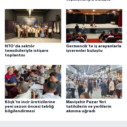
NTO'da sektör
Germencik'te iş arayanlarla
temsilcileriyle istişare
işverenler buluştu
toplantısı
Köşk'te incir üreticilerine
Mavişehir Pazar Yeri
yeni sezon öncesi tebliğ
tatilcilerin ve yerlilerin
bilgilendirmesi
akınına uğradı