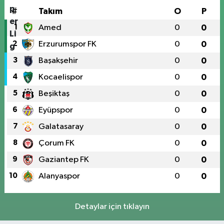
#
Takım
O
P
1
Amed
0
0
2
Erzurumspor FK
0
0
3
Başakşehir
0
0
4
Kocaelispor
0
0
5
Beşiktaş
0
0
6
Eyüpspor
0
0
7
Galatasaray
0
0
8
Çorum FK
0
0
9
Gaziantep FK
0
0
10
Alanyaspor
0
0
Detaylar için tıklayın