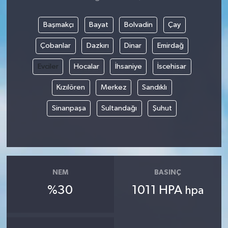
Başmakçı
Bayat
Bolvadin
Çay
Çobanlar
Dazkırı
Dinar
Emirdağ
Evciler
Hocalar
İhsaniye
İscehisar
Kızılören
Merkez
Sandıklı
Sinanpaşa
Sultandağı
Şuhut
NEM
BASINÇ
%30
1011 HPA
hpa