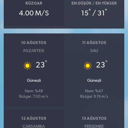
RÜZGAR
EN DÜŞÜK / EN YÜKSEK
°
°
4.00 M/S
15
/ 31
10 AĞUSTOS
11 AĞUSTOS
PAZARTESI
SALI
°
°
23
23
Güneşli
Güneşli
Nem: %48
Nem: %47
Rüzgar: 7.00 m/s
Rüzgar: 6.19 m/s
12 AĞUSTOS
13 AĞUSTOS
ÇARŞAMBA
PERŞEMBE