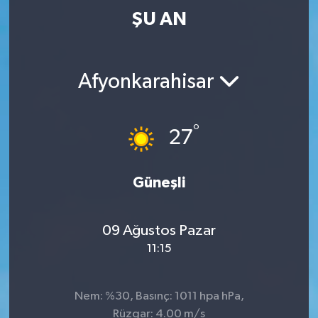
ŞU AN
Afyonkarahisar
°
27
Güneşli
09 Ağustos Pazar
11:15
Nem: %30, Basınç: 1011 hpa hPa,
Rüzgar: 4.00 m/s