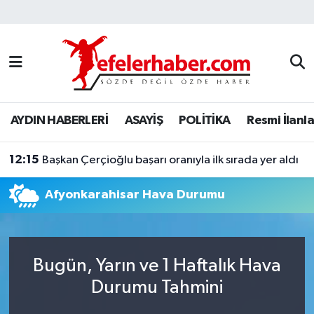
Nöbetçi Eczaneler
Hava Durumu
AYDIN HABERLERİ
ASAYİŞ
POLİTİKA
Resmi İlanla
Aydin Namaz Vakitleri
12:15
Trafik Durumu
Başkan Çerçioğlu başarı oranıyla ilk sırada yer aldı
Afyonkarahisar Hava Durumu
Süper Lig Puan Durumu ve Fikstür
Tüm Manşetler
Bugün, Yarın ve 1 Haftalık Hava
Son Dakika Haberleri
Durumu Tahmini
Haber Arşivi