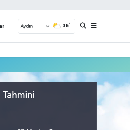
°
36
ar
Aydın
u Tahmini