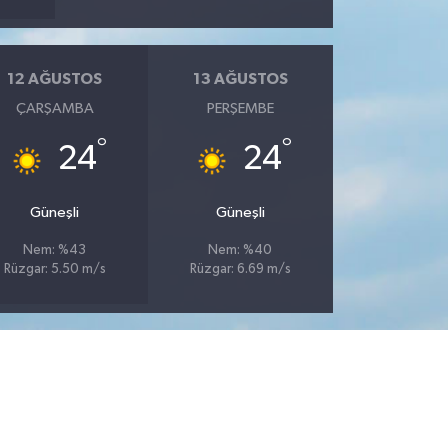
12 AĞUSTOS
13 AĞUSTOS
ÇARŞAMBA
PERŞEMBE
°
°
24
24
Güneşli
Güneşli
Nem: %43
Nem: %40
Rüzgar: 5.50 m/s
Rüzgar: 6.69 m/s