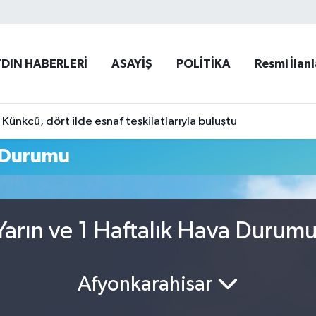
YDIN HABERLERİ
ASAYİŞ
POLİTİKA
Resmi İlanl
ünkcü, dört ilde esnaf teşkilatlarıyla buluştu
 Durumu
arın ve 1 Haftalık Hava Durum
Afyonkarahisar