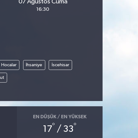
07 Ağustos Cuma
16:30
Hocalar
İhsaniye
İscehisar
ut
EN DÜŞÜK / EN YÜKSEK
°
°
17
/ 33