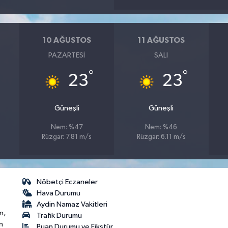
10 AĞUSTOS
11 AĞUSTOS
PAZARTESI
SALI
°
°
23
23
Güneşli
Güneşli
Nem: %47
Nem: %46
Rüzgar: 7.81 m/s
Rüzgar: 6.11 m/s
Nöbetçi Eczaneler
Hava Durumu
Aydin Namaz Vakitleri
n,
Trafik Durumu
n
Puan Durumu ve Fikstür