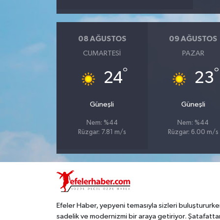
08 AĞUSTOS
09 AĞUSTOS
CUMARTESI
PAZAR
°
°
24
23
Güneşli
Güneşli
Nem: %44
Nem: %44
Rüzgar: 7.81 m/s
Rüzgar: 6.00 m/s
Efeler Haber, yepyeni temasıyla sizleri buluştururke
sadelik ve modernizmi bir araya getiriyor. Şatafatta