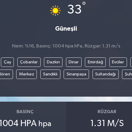
°
33
Güneşli
Nem: %16, Basınç: 1004 hpa hPa, Rüzgar: 1.31 m/s
Çay
Çobanlar
Dazkırı
Dinar
Emirdağ
Evciler
ılören
Merkez
Sandıklı
Sinanpaşa
Sultandağı
Şuh
BASINÇ
RÜZGAR
1004 HPA
1.31 M/S
hpa