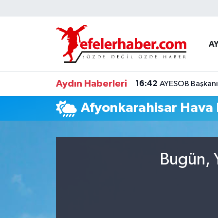
Nöbetçi Eczaneler
A
Hava Durumu
Aydın Haberleri
16:42
AYESOB Başkanı K
Aydin Namaz Vakitleri
Afyonkarahisar Hava
Trafik Durumu
Süper Lig Puan Durumu ve Fikstür
Bugün, Y
Tüm Manşetler
Son Dakika Haberleri
Haber Arşivi