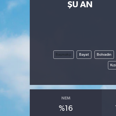
ŞU AN
Başmakçı
Bayat
Bolvadin
Kız
NEM
%16