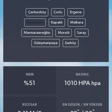
Çerkezköy
Çorlu
Ergene
Hayrabolu
Kapaklı
Malkara
Marmaraereğlisi
Muratlı
Saray
Süleymanpaşa
Şarköy
NEM
BASINÇ
%51
1010 HPA
hpa
RÜZGAR
EN DÜŞÜK / EN YÜKSEK
°
°