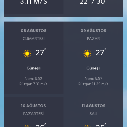
3.11 M/S
22
/ 30
08 AĞUSTOS
09 AĞUSTOS
CUMARTESI
PAZAR
°
°
27
27
Güneşli
Güneşli
Nem: %52
Nem: %57
Rüzgar: 7.31 m/s
Rüzgar: 11.39 m/s
10 AĞUSTOS
11 AĞUSTOS
PAZARTESI
SALI
°
°