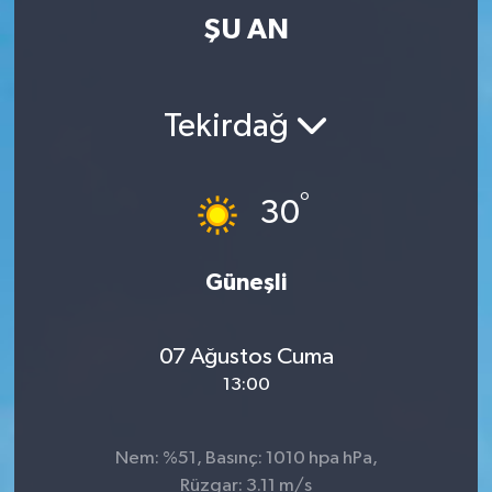
ŞU AN
Tekirdağ
°
30
Güneşli
07 Ağustos Cuma
13:00
Nem: %51, Basınç: 1010 hpa hPa,
Rüzgar: 3.11 m/s