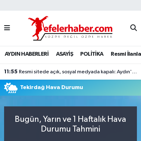
Nöbetçi Eczaneler
Hava Durumu
AYDIN HABERLERİ
ASAYİŞ
POLİTİKA
Resmi İlanla
Aydin Namaz Vakitleri
11:55
Trafik Durumu
Resmi sitede açık, sosyal medyada kapalı: Aydın'da müze bilmecesi
Tekirdağ Hava Durumu
Süper Lig Puan Durumu ve Fikstür
Tüm Manşetler
Bugün, Yarın ve 1 Haftalık Hava
Son Dakika Haberleri
Durumu Tahmini
Haber Arşivi