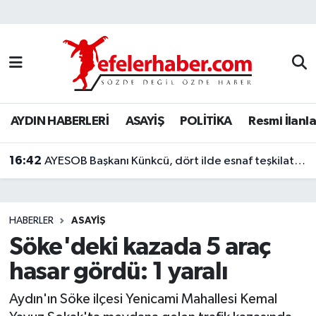
Nöbetçi Eczaneler
Hava Durumu
AYDIN HABERLERİ
ASAYİŞ
POLİTİKA
Resmi İlanla
Aydin Namaz Vakitleri
16:42
Trafik Durumu
AYESOB Başkanı Künkcü, dört ilde esnaf teşkilatlarıyla buluştu
Süper Lig Puan Durumu ve Fikstür
HABERLER
ASAYİŞ
Tüm Manşetler
Söke'deki kazada 5 araç
hasar gördü: 1 yaralı
Son Dakika Haberleri
Aydın'ın Söke ilçesi Yenicami Mahallesi Kemal
Haber Arşivi