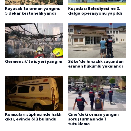
Kuyucak'ta orman yangını:
Kuşadası Belediyesi'ne 3.
5 dekar kestanelik yandı
dalga operasyonu yapıldı
Germencik'te iş yeri yangını
Söke'de hırsızlık suçundan
aranan hükümlü yakalandı
Komşuları şüphesinde haklı
Çine'deki orman yangını
çıktı, evinde ölü bulundu
soruşturmasında 1
tutuklama