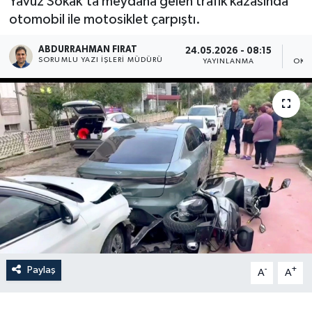
Yavuz Sokak'ta meydana gelen trafik kazasında
otomobil ile motosiklet çarpıştı.
ABDURRAHMAN FIRAT
24.05.2026 - 08:15
SORUMLU YAZI İŞLERI MÜDÜRÜ
YAYINLANMA
OKU
Paylaş
-
+
A
A