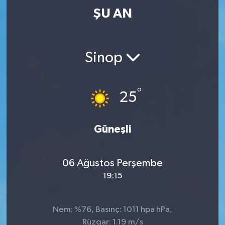
ŞU AN
Sinop
°
25
Güneşli
06 Ağustos Perşembe
19:15
Nem: %76, Basınç: 1011 hpa hPa,
Rüzgar: 1.19 m/s