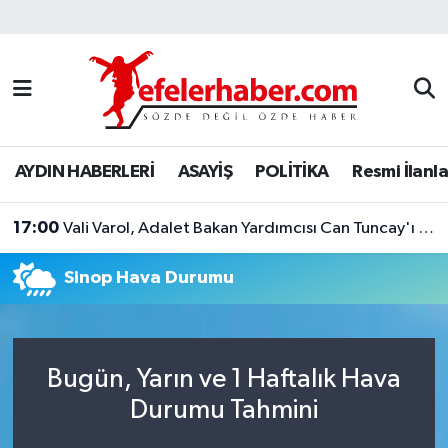
Nöbetçi Eczaneler
Hava Durumu
AYDIN HABERLERİ
ASAYİŞ
POLİTİKA
Resmi İlanla
Aydin Namaz Vakitleri
17:00
Trafik Durumu
Vali Varol, Adalet Bakan Yardımcısı Can Tuncay'ı ağırladı
Sinop Hava Durumu
Süper Lig Puan Durumu ve Fikstür
Tüm Manşetler
Bugün, Yarın ve 1 Haftalık Hava
Son Dakika Haberleri
Durumu Tahmini
Haber Arşivi