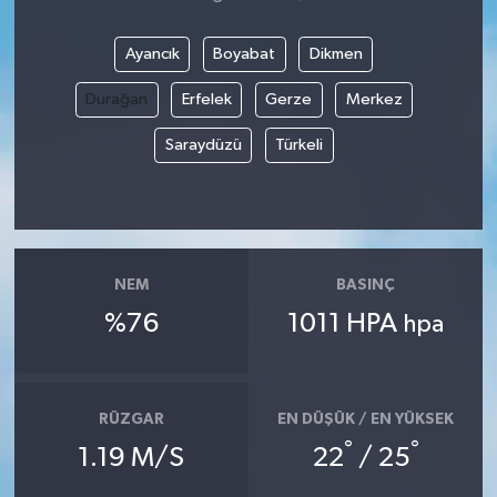
Ayancık
Boyabat
Dikmen
Durağan
Erfelek
Gerze
Merkez
Saraydüzü
Türkeli
NEM
BASINÇ
%76
1011 HPA
hpa
RÜZGAR
EN DÜŞÜK / EN YÜKSEK
°
°
1.19 M/S
22
/ 25