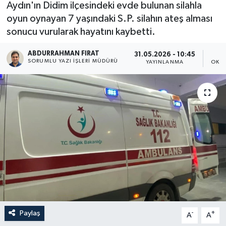
Aydın'ın Didim ilçesindeki evde bulunan silahla
oyun oynayan 7 yaşındaki S.P. silahın ateş alması
sonucu vurularak hayatını kaybetti.
ABDURRAHMAN FIRAT
31.05.2026 - 10:45
SORUMLU YAZI İŞLERI MÜDÜRÜ
YAYINLANMA
OKUN
Paylaş
-
+
A
A