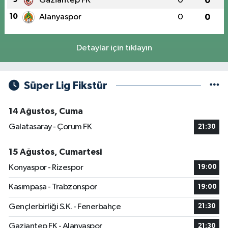
Gaziantep FK
0
0
10
Alanyaspor
0
0
Detaylar için tıklayın
Süper Lig Fikstür
14 Ağustos, Cuma
Galatasaray - Çorum FK
21:30
15 Ağustos, Cumartesi
Konyaspor - Rizespor
19:00
Kasımpaşa - Trabzonspor
19:00
Gençlerbirliği S.K. - Fenerbahçe
21:30
Gaziantep FK - Alanyaspor
21:30