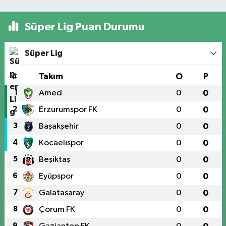
Süper Lig Puan Durumu
Süper Lig
#
Takım
O
P
1
Amed
0
0
2
Erzurumspor FK
0
0
3
Başakşehir
0
0
4
Kocaelispor
0
0
5
Beşiktaş
0
0
6
Eyüpspor
0
0
7
Galatasaray
0
0
8
Çorum FK
0
0
9