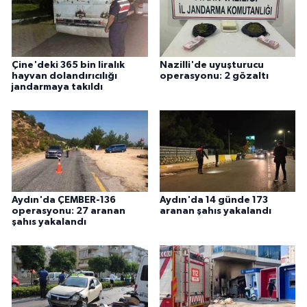
Çine'deki 365 bin liralık
Nazilli'de uyuşturucu
hayvan dolandırıcılığı
operasyonu: 2 gözaltı
jandarmaya takıldı
Aydın'da ÇEMBER-136
Aydın'da 14 günde 173
operasyonu: 27 aranan
aranan şahıs yakalandı
şahıs yakalandı