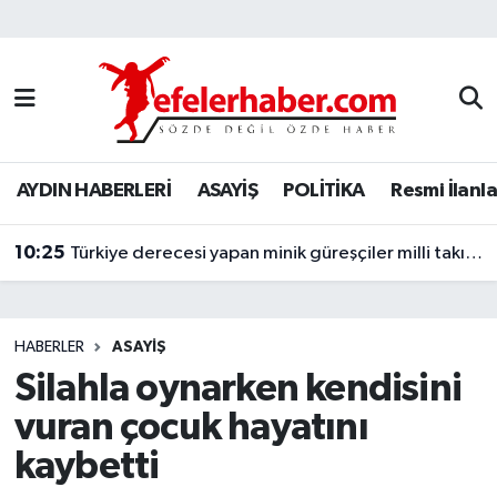
Nöbetçi Eczaneler
Hava Durumu
AYDIN HABERLERİ
ASAYİŞ
POLİTİKA
Resmi İlanla
Aydin Namaz Vakitleri
10:25
Trafik Durumu
Türkiye derecesi yapan minik güreşçiler milli takım kampına gidiyor
Süper Lig Puan Durumu ve Fikstür
HABERLER
ASAYİŞ
Tüm Manşetler
Silahla oynarken kendisini
vuran çocuk hayatını
Son Dakika Haberleri
kaybetti
Haber Arşivi