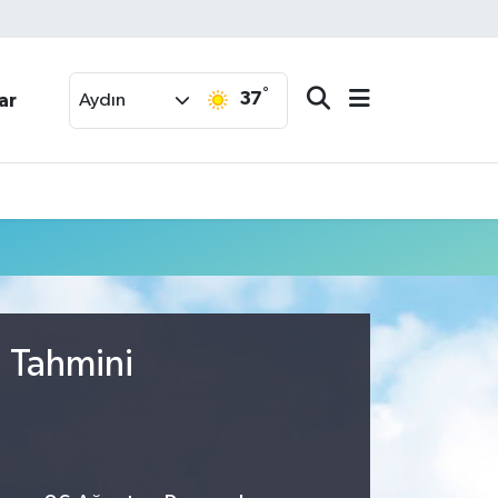
°
37
ar
Aydın
u Tahmini