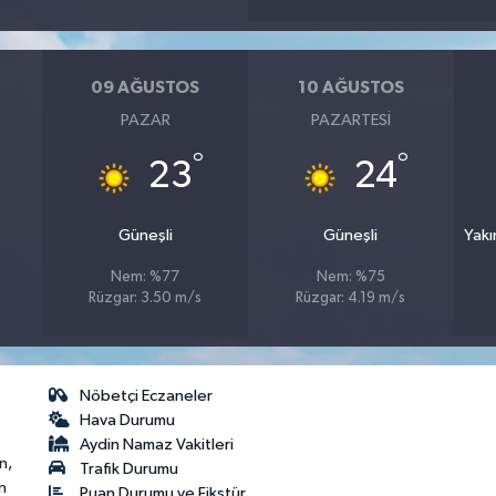
09 AĞUSTOS
10 AĞUSTOS
PAZAR
PAZARTESI
°
°
23
24
Güneşli
Güneşli
Yakı
Nem: %77
Nem: %75
Rüzgar: 3.50 m/s
Rüzgar: 4.19 m/s
Nöbetçi Eczaneler
Hava Durumu
Aydin Namaz Vakitleri
n,
Trafik Durumu
n
Puan Durumu ve Fikstür