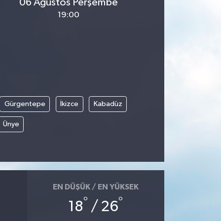
06 Ağustos Perşembe
19:00
Gürgentepe
İkizce
Kabadüz
Ünye
EN DÜŞÜK / EN YÜKSEK
°
°
18
/ 26