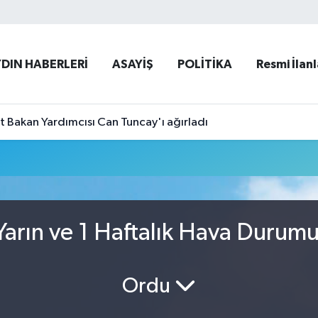
YDIN HABERLERİ
ASAYİŞ
POLİTİKA
Resmi İlanl
et Bakan Yardımcısı Can Tuncay'ı ağırladı
arın ve 1 Haftalık Hava Durum
Ordu