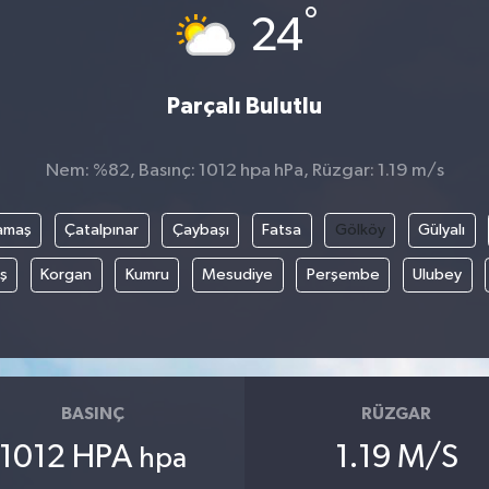
°
24
Parçalı Bulutlu
Nem: %82, Basınç: 1012 hpa hPa, Rüzgar: 1.19 m/s
amaş
Çatalpınar
Çaybaşı
Fatsa
Gölköy
Gülyalı
ş
Korgan
Kumru
Mesudiye
Perşembe
Ulubey
BASINÇ
RÜZGAR
1012 HPA
1.19 M/S
hpa