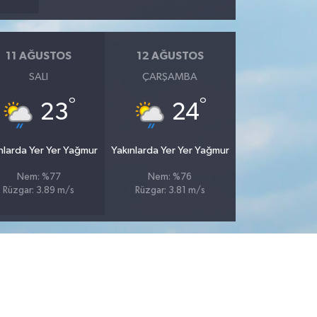
11 AĞUSTOS
12 AĞUSTOS
SALI
ÇARŞAMBA
°
°
23
24
nlarda Yer Yer Yağmur
Yakınlarda Yer Yer Yağmur
Nem: %77
Nem: %76
Rüzgar: 3.89 m/s
Rüzgar: 3.81 m/s