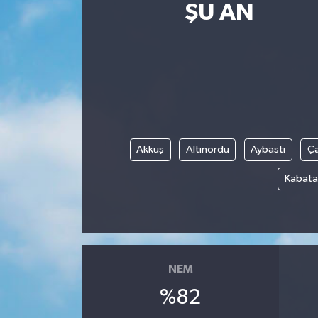
ŞU AN
Akkuş
Altınordu
Aybastı
Ç
Kabata
NEM
%82