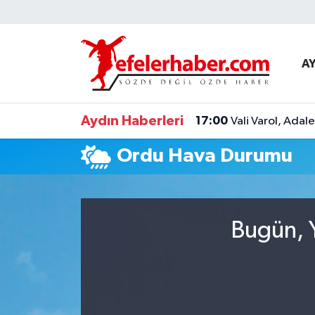
Nöbetçi Eczaneler
A
Hava Durumu
Aydın Haberleri
17:00
Vali Varol, Adal
Aydin Namaz Vakitleri
Ordu Hava Durumu
Trafik Durumu
Süper Lig Puan Durumu ve Fikstür
Bugün, Y
Tüm Manşetler
Son Dakika Haberleri
Haber Arşivi