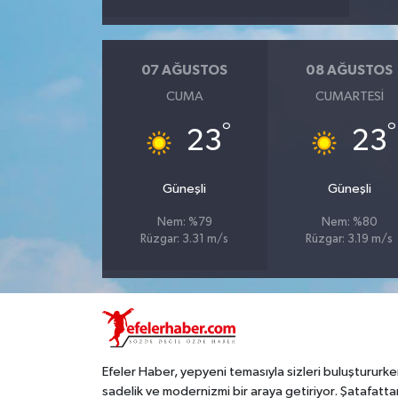
07 AĞUSTOS
08 AĞUSTOS
CUMA
CUMARTESI
°
°
23
23
Güneşli
Güneşli
Nem: %79
Nem: %80
Rüzgar: 3.31 m/s
Rüzgar: 3.19 m/s
Efeler Haber, yepyeni temasıyla sizleri buluştururke
sadelik ve modernizmi bir araya getiriyor. Şatafatta