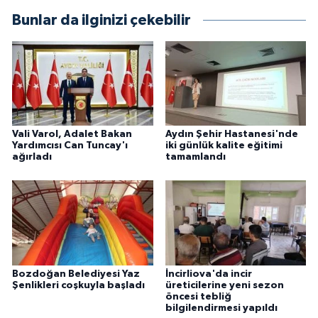
Bunlar da ilginizi çekebilir
Vali Varol, Adalet Bakan
Aydın Şehir Hastanesi'nde
Yardımcısı Can Tuncay'ı
iki günlük kalite eğitimi
ağırladı
tamamlandı
Bozdoğan Belediyesi Yaz
İncirliova'da incir
Şenlikleri coşkuyla başladı
üreticilerine yeni sezon
öncesi tebliğ
bilgilendirmesi yapıldı