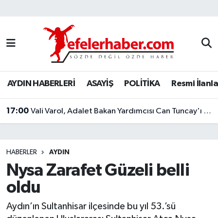
Nöbetçi Eczaneler
Hava Durumu
AYDIN HABERLERİ
ASAYİŞ
POLİTİKA
Resmi İlanla
Aydin Namaz Vakitleri
17:00
Trafik Durumu
Vali Varol, Adalet Bakan Yardımcısı Can Tuncay'ı ağırladı
Süper Lig Puan Durumu ve Fikstür
HABERLER
AYDIN
Tüm Manşetler
Nysa Zarafet Güzeli belli
oldu
Son Dakika Haberleri
Aydın’ın Sultanhisar ilçesinde bu yıl 53.’sü
Haber Arşivi