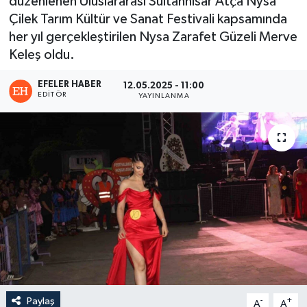
düzenlenen Uluslararası Sultanhisar Atça Nysa
Çilek Tarım Kültür ve Sanat Festivali kapsamında
her yıl gerçekleştirilen Nysa Zarafet Güzeli Merve
Keleş oldu.
EFELER HABER
12.05.2025 - 11:00
EDITÖR
YAYINLANMA
Paylaş
-
+
A
A