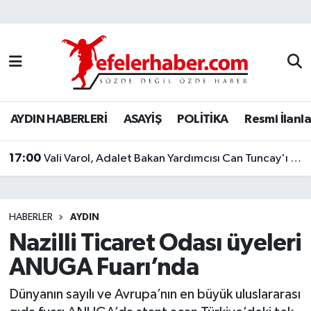
Nöbetçi Eczaneler
Hava Durumu
AYDIN HABERLERİ
ASAYİŞ
POLİTİKA
Resmi İlanla
Aydin Namaz Vakitleri
17:00
Trafik Durumu
Vali Varol, Adalet Bakan Yardımcısı Can Tuncay'ı ağırladı
Süper Lig Puan Durumu ve Fikstür
HABERLER
AYDIN
Tüm Manşetler
Nazilli Ticaret Odası üyeleri
ANUGA Fuarı’nda
Son Dakika Haberleri
Dünyanın sayılı ve Avrupa’nın en büyük uluslararası
Haber Arşivi