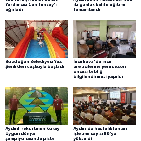
Yardımcısı Can Tuncay'ı
iki günlük kalite eğitimi
ağırladı
tamamlandı
Bozdoğan Belediyesi Yaz
İncirliova'da incir
Şenlikleri coşkuyla başladı
üreticilerine yeni sezon
öncesi tebliğ
bilgilendirmesi yapıldı
Aydınlı rekortmen Koray
Aydın'da hastalıktan ari
Uygun dünya
işletme sayısı 86'ya
şampiyonasında piste
yükseldi