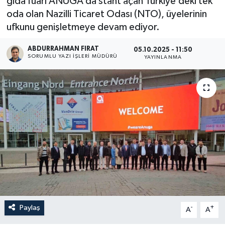
gıda fuarı ANUGA’da stant açan Türkiye’deki tek
oda olan Nazilli Ticaret Odası (NTO), üyelerinin
ufkunu genişletmeye devam ediyor.
ABDURRAHMAN FIRAT
05.10.2025 - 11:50
SORUMLU YAZI İŞLERI MÜDÜRÜ
YAYINLANMA
Paylaş
-
+
A
A