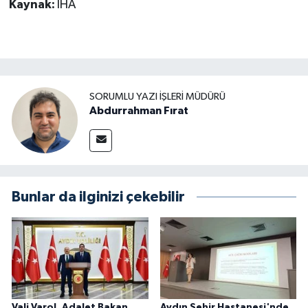
Kaynak:
İHA
SORUMLU YAZI İŞLERI MÜDÜRÜ
Abdurrahman Fırat
Bunlar da ilginizi çekebilir
Vali Varol, Adalet Bakan
Aydın Şehir Hastanesi'nde