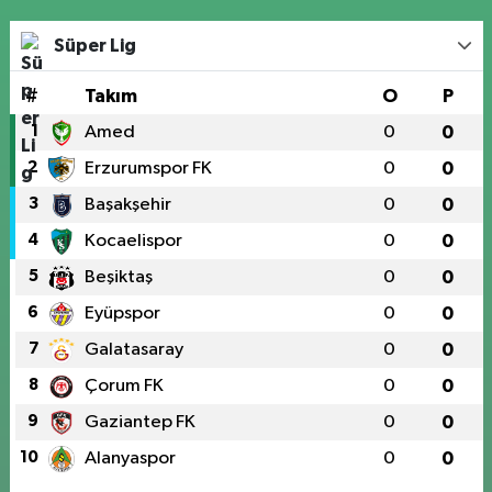
Süper Lig
#
Takım
O
P
1
Amed
0
0
2
Erzurumspor FK
0
0
3
Başakşehir
0
0
4
Kocaelispor
0
0
5
Beşiktaş
0
0
6
Eyüpspor
0
0
7
Galatasaray
0
0
8
Çorum FK
0
0
9
Gaziantep FK
0
0
10
Alanyaspor
0
0