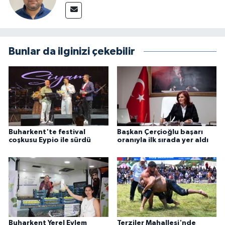
Bunlar da ilginizi çekebilir
Buharkent'te festival
Başkan Çerçioğlu başarı
coşkusu Eypio ile sürdü
oranıyla ilk sırada yer aldı
Buharkent Yerel Eylem
Terziler Mahallesi'nde