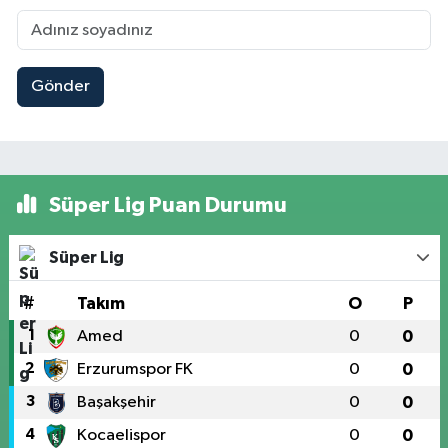
Gönder
Süper Lig Puan Durumu
Süper Lig
#
Takım
O
P
1
Amed
0
0
2
Erzurumspor FK
0
0
3
Başakşehir
0
0
4
Kocaelispor
0
0