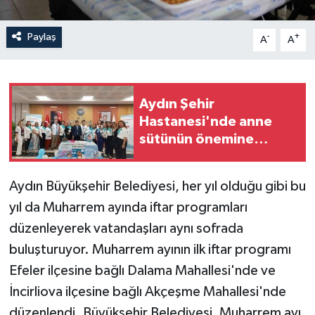
Paylaş
-
+
A
A
Aydın Şehir
Hastanesi'nde anne
sütünün önemine
dikkat çekildi
Aydın Büyükşehir Belediyesi, her yıl olduğu gibi bu
yıl da Muharrem ayında iftar programları
düzenleyerek vatandaşları aynı sofrada
buluşturuyor. Muharrem ayının ilk iftar programı
Efeler ilçesine bağlı Dalama Mahallesi'nde ve
İncirliova ilçesine bağlı Akçeşme Mahallesi'nde
düzenlendi. Büyükşehir Belediyesi, Muharrem ayı