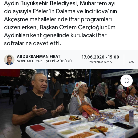
Aydın Büyükşehir Belediyesi, Muharrem ayı
dolayısıyla Efeler'in Dalama ve İncirliova'nın
Akçeşme mahallelerinde iftar programları
düzenlerken, Başkan Özlem Çerçioğlu tüm
Aydınlıları kent genelinde kurulacak iftar
sofralarına davet etti.
ABDURRAHMAN FIRAT
17.06.2026 - 15:00
SORUMLU YAZI İŞLERI MÜDÜRÜ
YAYINLANMA
OKUN