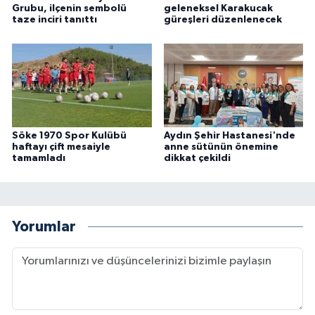
Grubu, ilçenin sembolü
geleneksel Karakucak
taze inciri tanıttı
güreşleri düzenlenecek
Söke 1970 Spor Kulübü
Aydın Şehir Hastanesi'nde
haftayı çift mesaiyle
anne sütünün önemine
tamamladı
dikkat çekildi
Yorumlar