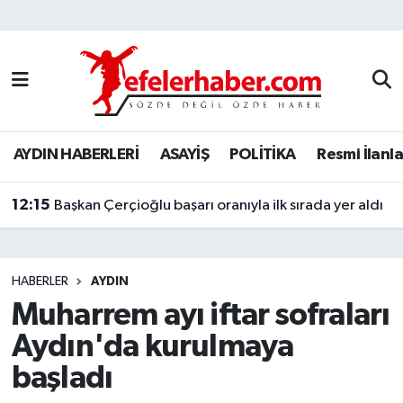
Nöbetçi Eczaneler
Hava Durumu
AYDIN HABERLERİ
ASAYİŞ
POLİTİKA
Resmi İlanla
Aydin Namaz Vakitleri
12:15
Trafik Durumu
Başkan Çerçioğlu başarı oranıyla ilk sırada yer aldı
Süper Lig Puan Durumu ve Fikstür
HABERLER
AYDIN
Tüm Manşetler
Muharrem ayı iftar sofraları
Aydın'da kurulmaya
Son Dakika Haberleri
başladı
Haber Arşivi