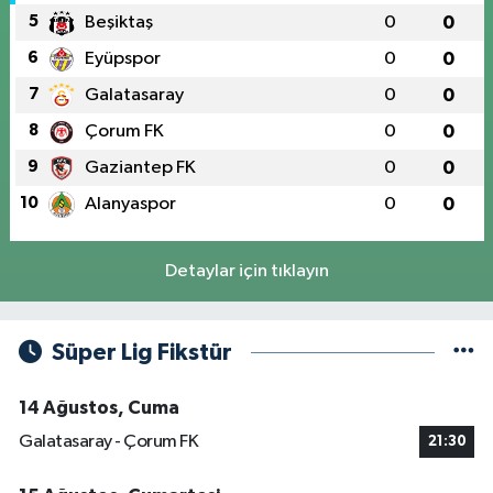
5
Beşiktaş
0
0
6
Eyüpspor
0
0
7
Galatasaray
0
0
8
Çorum FK
0
0
9
Gaziantep FK
0
0
10
Alanyaspor
0
0
Detaylar için tıklayın
Süper Lig Fikstür
14 Ağustos, Cuma
Galatasaray - Çorum FK
21:30