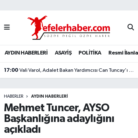
Nöbetçi Eczaneler
Hava Durumu
AYDIN HABERLERİ
ASAYİŞ
POLİTİKA
Resmi İlanla
Aydin Namaz Vakitleri
17:00
Trafik Durumu
Vali Varol, Adalet Bakan Yardımcısı Can Tuncay'ı ağırladı
Süper Lig Puan Durumu ve Fikstür
HABERLER
AYDIN HABERLERİ
Tüm Manşetler
Mehmet Tuncer, AYSO
Başkanlığına adaylığını
Son Dakika Haberleri
açıkladı
Haber Arşivi