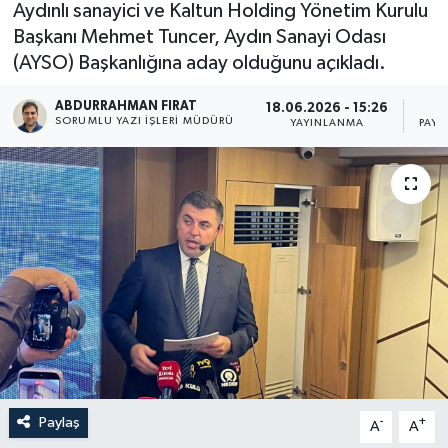
Aydınlı sanayici ve Kaltun Holding Yönetim Kurulu
Başkanı Mehmet Tuncer, Aydın Sanayi Odası
(AYSO) Başkanlığına aday olduğunu açıkladı.
ABDURRAHMAN FIRAT
18.06.2026 - 15:26
SORUMLU YAZI İŞLERI MÜDÜRÜ
YAYINLANMA
PAYL
Paylaş
-
+
A
A