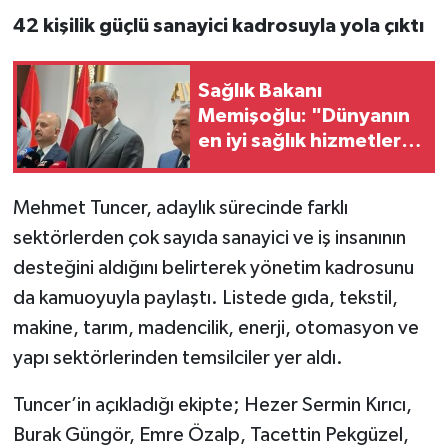
42 kişilik güçlü sanayici kadrosuyla yola çıktı
Sağlık Bakanı
Memişoğlu: "Dünyanın
en iyi sağlık hizmetleri
Türkiye'de"
Mehmet Tuncer, adaylık sürecinde farklı
sektörlerden çok sayıda sanayici ve iş insanının
desteğini aldığını belirterek yönetim kadrosunu
da kamuoyuyla paylaştı. Listede gıda, tekstil,
makine, tarım, madencilik, enerji, otomasyon ve
yapı sektörlerinden temsilciler yer aldı.
Tuncer’in açıkladığı ekipte; Hezer Sermin Kırıcı,
Burak Güngör, Emre Özalp, Tacettin Pekgüzel,