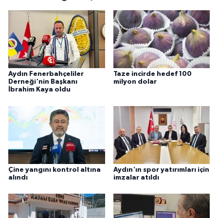
Aydın Fenerbahçeliler
Taze incirde hedef 100
Derneği'nin Başkanı
milyon dolar
İbrahim Kaya oldu
Çine yangını kontrol altına
Aydın'ın spor yatırımları için
alındı
imzalar atıldı