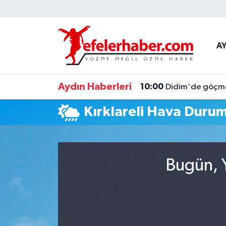
Nöbetçi Eczaneler
A
Hava Durumu
Aydın Haberleri
10:00
Didim'de göçmen
Aydin Namaz Vakitleri
Kırklareli Hava Duru
Trafik Durumu
Süper Lig Puan Durumu ve Fikstür
Bugün, Y
Tüm Manşetler
Son Dakika Haberleri
Haber Arşivi