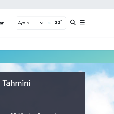
°
22
ar
Aydın
u Tahmini