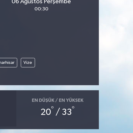
06 Ağustos Perşembe
00:30
narhisar
Vize
EN DÜŞÜK / EN YÜKSEK
°
°
20
/ 33