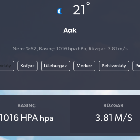
°
21
Açık
Nem: %62, Basınç: 1016 hpa hPa, Rüzgar: 3.81 m/s
irköy
Kofçaz
Lüleburgaz
Merkez
Pehlivanköy
Pı
BASINÇ
RÜZGAR
1016 HPA
3.81 M/S
hpa