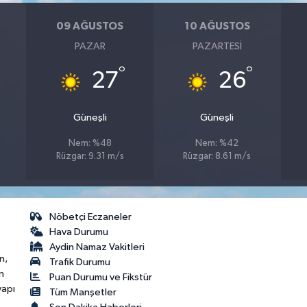
09 AĞUSTOS
10 AĞUSTOS
PAZAR
PAZARTESI
°
°
27
26
Güneşli
Güneşli
Nem: %48
Nem: %42
Rüzgar: 9.31 m/s
Rüzgar: 8.61 m/s
Nöbetçi Eczaneler
Hava Durumu
Aydin Namaz Vakitleri
n,
Trafik Durumu
n
Puan Durumu ve Fikstür
yapı
Tüm Manşetler