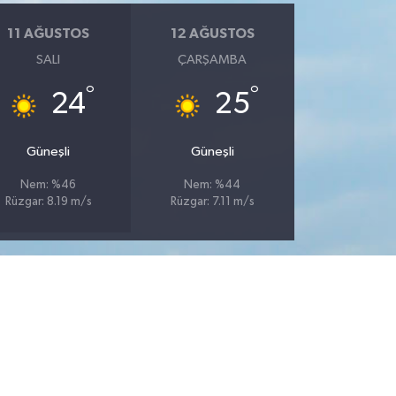
11 AĞUSTOS
12 AĞUSTOS
SALI
ÇARŞAMBA
°
°
24
25
Güneşli
Güneşli
Nem: %46
Nem: %44
Rüzgar: 8.19 m/s
Rüzgar: 7.11 m/s