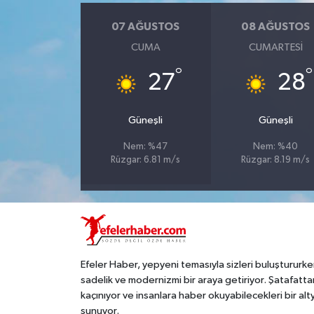
07 AĞUSTOS
08 AĞUSTOS
CUMA
CUMARTESI
°
°
27
28
Güneşli
Güneşli
Nem: %47
Nem: %40
Rüzgar: 6.81 m/s
Rüzgar: 8.19 m/s
Efeler Haber, yepyeni temasıyla sizleri buluştururke
sadelik ve modernizmi bir araya getiriyor. Şatafatta
kaçınıyor ve insanlara haber okuyabilecekleri bir alt
sunuyor.