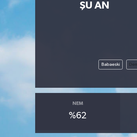
ŞU AN
Babaeski
Dem
NEM
%62