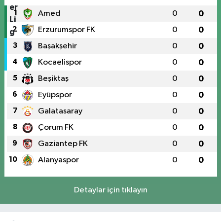
1
Amed
0
0
2
Erzurumspor FK
0
0
3
Başakşehir
0
0
4
Kocaelispor
0
0
5
Beşiktaş
0
0
6
Eyüpspor
0
0
7
Galatasaray
0
0
8
Çorum FK
0
0
9
Gaziantep FK
0
0
10
Alanyaspor
0
0
Detaylar için tıklayın