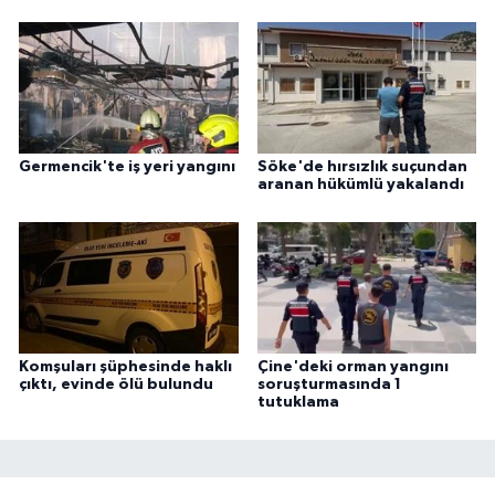
Germencik'te iş yeri yangını
Söke'de hırsızlık suçundan
aranan hükümlü yakalandı
Komşuları şüphesinde haklı
Çine'deki orman yangını
çıktı, evinde ölü bulundu
soruşturmasında 1
tutuklama