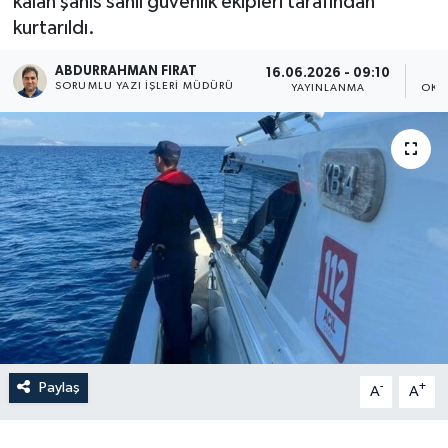
kalan şahıs sahil güvenlik ekipleri tarafından
kurtarıldı.
ABDURRAHMAN FIRAT
16.06.2026 - 09:10
SORUMLU YAZI İŞLERI MÜDÜRÜ
YAYINLANMA
OKU
Paylaş
-
+
A
A