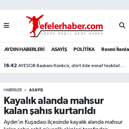
Nöbetçi Eczaneler
Hava Durumu
AYDIN HABERLERİ
ASAYİŞ
POLİTİKA
Resmi İlanla
Aydin Namaz Vakitleri
16:42
Trafik Durumu
AYESOB Başkanı Künkcü, dört ilde esnaf teşkilatlarıyla buluştu
Süper Lig Puan Durumu ve Fikstür
HABERLER
ASAYİŞ
Tüm Manşetler
Kayalık alanda mahsur
kalan şahıs kurtarıldı
Son Dakika Haberleri
Aydın'ın Kuşadası ilçesinde kayalık alanda mahsur
Haber Arşivi