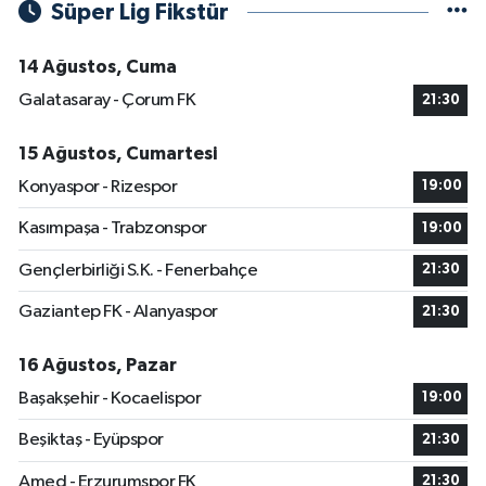
Süper Lig Fikstür
14 Ağustos, Cuma
Galatasaray - Çorum FK
21:30
15 Ağustos, Cumartesi
Konyaspor - Rizespor
19:00
Kasımpaşa - Trabzonspor
19:00
Gençlerbirliği S.K. - Fenerbahçe
21:30
Gaziantep FK - Alanyaspor
21:30
16 Ağustos, Pazar
Başakşehir - Kocaelispor
19:00
Beşiktaş - Eyüpspor
21:30
Amed - Erzurumspor FK
21:30