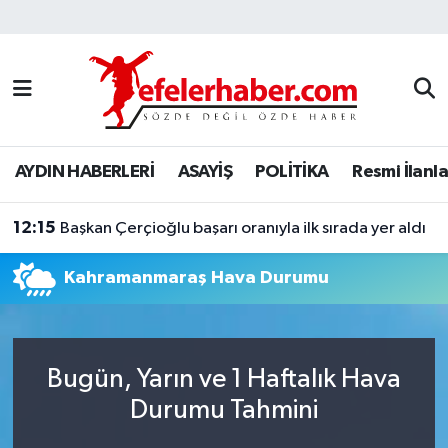
Nöbetçi Eczaneler
Hava Durumu
AYDIN HABERLERİ
ASAYİŞ
POLİTİKA
Resmi İlanla
Aydin Namaz Vakitleri
12:15
Trafik Durumu
Başkan Çerçioğlu başarı oranıyla ilk sırada yer aldı
Kahramanmaraş Hava Durumu
Süper Lig Puan Durumu ve Fikstür
Tüm Manşetler
Bugün, Yarın ve 1 Haftalık Hava
Son Dakika Haberleri
Durumu Tahmini
Haber Arşivi