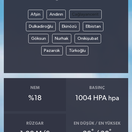
Afşin
Andırın
Çağlayancerit
Dulkadiroğlu
Ekinözü
Elbistan
Göksun
Nurhak
Onikişubat
Pazarcık
Türkoğlu
NEM
BASINÇ
%18
1004 HPA
hpa
RÜZGAR
EN DÜŞÜK / EN YÜKSEK
°
°