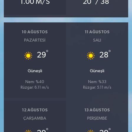
1.00 M/S
20
/ 38
10 AĞUSTOS
11 AĞUSTOS
PAZARTESI
SALI
°
°
29
28
Güneşli
Güneşli
Nem: %40
Nem: %33
Rüzgar: 6.11 m/s
Rüzgar: 5.11 m/s
12 AĞUSTOS
13 AĞUSTOS
ÇARŞAMBA
PERŞEMBE
°
°