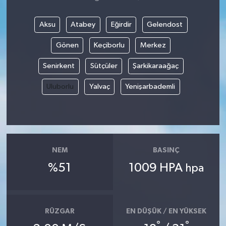
Aksu
Atabey
Eğirdir
Gelendost
Gönen
Keçiborlu
Merkez
Senirkent
Sütçüler
Şarkikaraağaç
Uluborlu
Yalvaç
Yenişarbademli
NEM
BASINÇ
%51
1009 HPA
hpa
RÜZGAR
EN DÜŞÜK / EN YÜKSEK
°
°