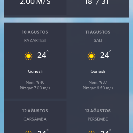
2.00 M/S
18
/ 31
10 AĞUSTOS
11 AĞUSTOS
PAZARTESI
SALI
°
°
24
24
Güneşli
Güneşli
Nem: %46
Nem: %37
Rüzgar: 7.00 m/s
Rüzgar: 6.50 m/s
12 AĞUSTOS
13 AĞUSTOS
ÇARŞAMBA
PERŞEMBE
°
°