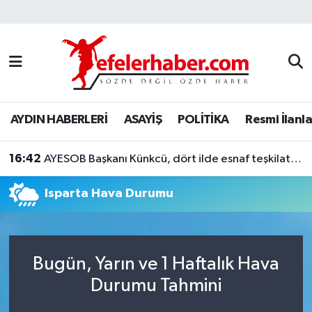
Nöbetçi Eczaneler
Hava Durumu
AYDIN HABERLERİ
ASAYİŞ
POLİTİKA
Resmi İlanla
Aydin Namaz Vakitleri
16:42
Trafik Durumu
AYESOB Başkanı Künkcü, dört ilde esnaf teşkilatlarıyla buluştu
Isparta Hava Durumu
Süper Lig Puan Durumu ve Fikstür
Tüm Manşetler
Bugün, Yarın ve 1 Haftalık Hava
Son Dakika Haberleri
Durumu Tahmini
Haber Arşivi