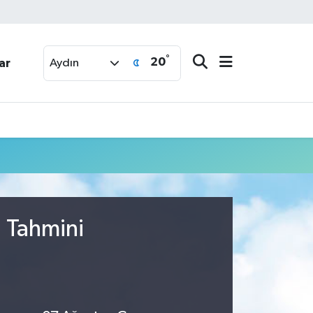
°
20
ar
Aydın
u Tahmini