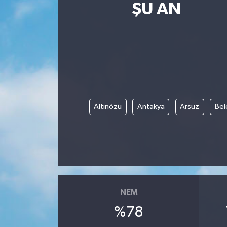
ŞU AN
Altınözü
Antakya
Arsuz
Bel
NEM
%78