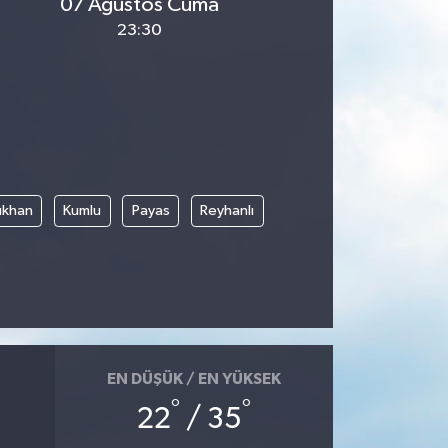
07 Ağustos Cuma
23:30
rıkhan
Kumlu
Payas
Reyhanlı
EN DÜŞÜK / EN YÜKSEK
°
°
22
/ 35