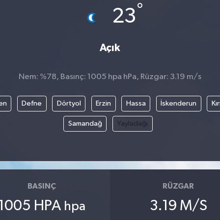
°
23
Açık
Nem: %78, Basınç: 1005 hpa hPa, Rüzgar: 3.19 m/s
en
Defne
Dörtyol
Erzin
Hassa
İskenderun
Kı
Samandağ
Yayladağı
BASINÇ
RÜZGAR
1005 HPA
3.19 M/S
hpa