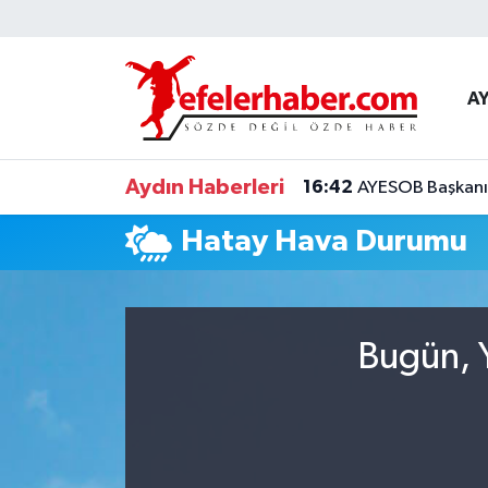
Nöbetçi Eczaneler
A
Hava Durumu
Aydın Haberleri
16:42
AYESOB Başkanı K
Aydin Namaz Vakitleri
Hatay Hava Durumu
Trafik Durumu
Süper Lig Puan Durumu ve Fikstür
Bugün, Y
Tüm Manşetler
Son Dakika Haberleri
Haber Arşivi