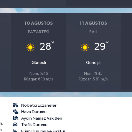
10 AĞUSTOS
11 AĞUSTOS
PAZARTESI
SALI
°
°
28
29
Güneşli
Güneşli
Nem: %46
Nem: %45
Rüzgar: 6.19 m/s
Rüzgar: 5.81 m/s
Nöbetçi Eczaneler
Hava Durumu
Aydin Namaz Vakitleri
n,
Trafik Durumu
n
Puan Durumu ve Fikstür