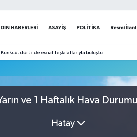
YDIN HABERLERİ
ASAYİŞ
POLİTİKA
Resmi İlanl
ünkcü, dört ilde esnaf teşkilatlarıyla buluştu
arın ve 1 Haftalık Hava Durum
Hatay