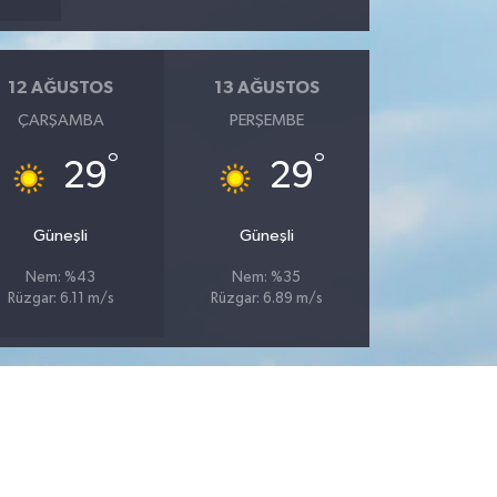
12 AĞUSTOS
13 AĞUSTOS
ÇARŞAMBA
PERŞEMBE
°
°
29
29
Güneşli
Güneşli
Nem: %43
Nem: %35
Rüzgar: 6.11 m/s
Rüzgar: 6.89 m/s