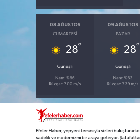
08 AĞUSTOS
09 AĞUSTOS
CUMARTESI
PAZAR
°
°
28
28
Güneşli
Güneşli
Nem: %66
Nem: %63
Rüzgar: 7.00 m/s
Rüzgar: 7.39 m/s
Efeler Haber, yepyeni temasıyla sizleri buluştururke
sadelik ve modernizmi bir araya getiriyor. Şatafatta