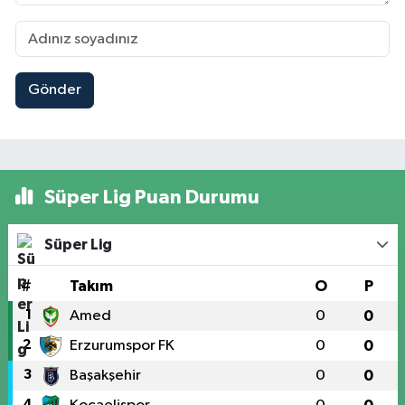
Gönder
Süper Lig Puan Durumu
Süper Lig
#
Takım
O
P
1
Amed
0
0
2
Erzurumspor FK
0
0
3
Başakşehir
0
0
4