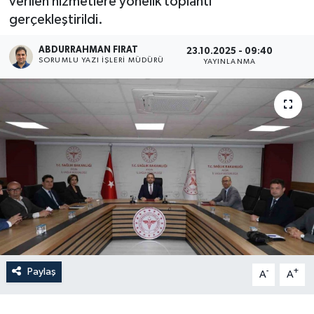
verilen hizmetlere yönelik toplantı
gerçekleştirildi.
ABDURRAHMAN FIRAT
23.10.2025 - 09:40
SORUMLU YAZI İŞLERI MÜDÜRÜ
YAYINLANMA
Paylaş
-
+
A
A