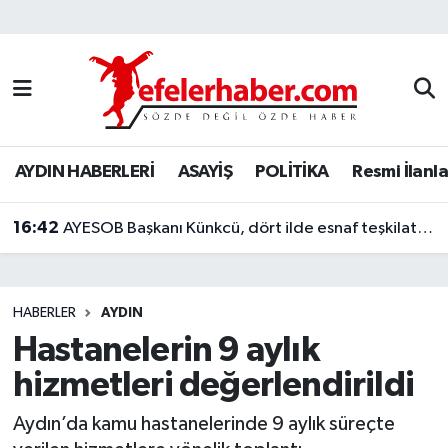
Nöbetçi Eczaneler
Hava Durumu
AYDIN HABERLERİ
ASAYİŞ
POLİTİKA
Resmi İlanla
Aydin Namaz Vakitleri
16:42
Trafik Durumu
AYESOB Başkanı Künkcü, dört ilde esnaf teşkilatlarıyla buluştu
Süper Lig Puan Durumu ve Fikstür
HABERLER
AYDIN
Tüm Manşetler
Hastanelerin 9 aylık
hizmetleri değerlendirildi
Son Dakika Haberleri
Aydın’da kamu hastanelerinde 9 aylık süreçte
Haber Arşivi