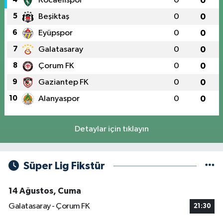
Kocaelispor
0
0
5
Beşiktaş
0
0
6
Eyüpspor
0
0
7
Galatasaray
0
0
8
Çorum FK
0
0
9
Gaziantep FK
0
0
10
Alanyaspor
0
0
Detaylar için tıklayın
Süper Lig Fikstür
14 Ağustos, Cuma
Galatasaray - Çorum FK
21:30