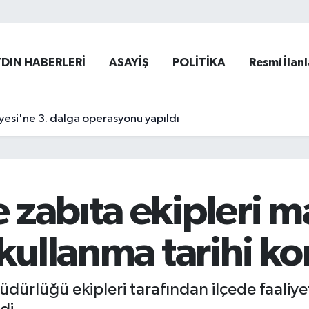
YDIN HABERLERİ
ASAYİŞ
POLİTİKA
Resmi İlanl
yesi'ne 3. dalga operasyonu yapıldı
 zabıta ekipleri m
 kullanma tarihi ko
dürlüğü ekipleri tarafından ilçede faaliye