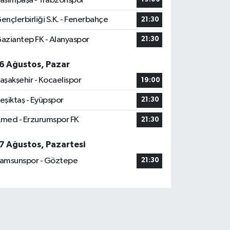
asımpaşa - Trabzonspor
ençlerbirliği S.K. - Fenerbahçe
21:30
aziantep FK - Alanyaspor
21:30
6 Ağustos, Pazar
aşakşehir - Kocaelispor
19:00
eşiktaş - Eyüpspor
21:30
med - Erzurumspor FK
21:30
7 Ağustos, Pazartesi
amsunspor - Göztepe
21:30