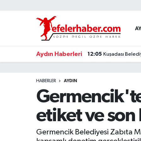
Nöbetçi Eczaneler
A
Hava Durumu
Aydın Haberleri
12:05
Kuşadası Beledi
Aydin Namaz Vakitleri
Trafik Durumu
HABERLER
AYDIN
Süper Lig Puan Durumu ve Fikstür
Germencik'te
Tüm Manşetler
etiket ve son
Son Dakika Haberleri
Germencik Belediyesi Zabıta Mü
Haber Arşivi