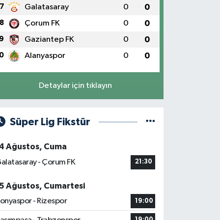
7
Galatasaray
0
0
8
Çorum FK
0
0
9
Gaziantep FK
0
0
0
Alanyaspor
0
0
Detaylar için tıklayın
Süper Lig Fikstür
4 Ağustos, Cuma
alatasaray - Çorum FK
21:30
5 Ağustos, Cumartesi
onyaspor - Rizespor
19:00
19:00