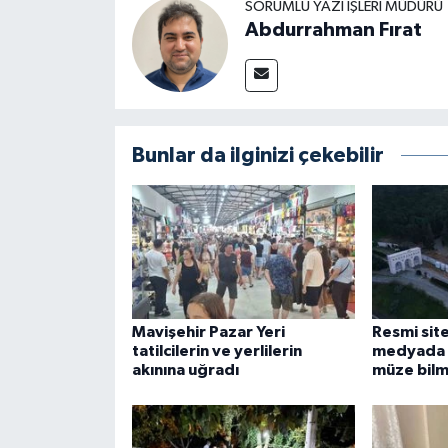
SORUMLU YAZI İŞLERI MÜDÜRÜ
Abdurrahman Fırat
Bunlar da ilginizi çekebilir
Mavişehir Pazar Yeri
Resmi site
tatilcilerin ve yerlilerin
medyada k
akınına uğradı
müze bilm