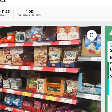
di.
 11:35
1 DK
NMA
OKUNMA SÜRESI