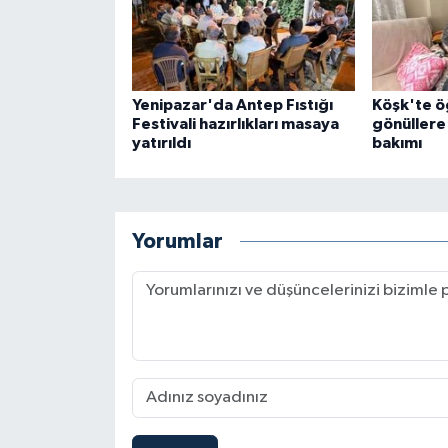
Yenipazar'da Antep Fıstığı
Köşk'te ö
Festivali hazırlıkları masaya
gönüllere
yatırıldı
bakımı
Yorumlar