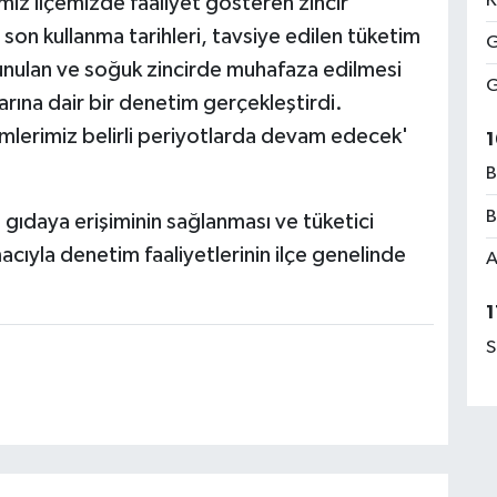
K
iz ilçemizde faaliyet gösteren zincir
, son kullanma tarihleri, tavsiye edilen tüketim
G
a sunulan ve soğuk zincirde muhafaza edilmesi
G
rına dair bir denetim gerçekleştirdi.
imlerimiz belirli periyotlarda devam edecek'
1
B
B
 gıdaya erişiminin sağlanması ve tüketici
cıyla denetim faaliyetlerinin ilçe genelinde
A
1
S