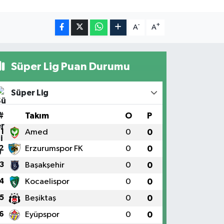
-
+
A
A
Süper Lig Puan Durumu
Süper Lig
#
Takım
O
P
1
Amed
0
0
2
Erzurumspor FK
0
0
3
Başakşehir
0
0
4
Kocaelispor
0
0
5
Beşiktaş
0
0
6
Eyüpspor
0
0