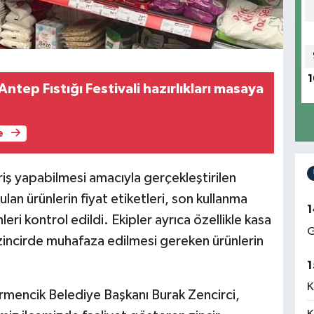
1
ntep Fıstığı Festivali hazırlıkları masaya
e
eriş yapabilmesi amacıyla gerçekleştirilen
an ürünlerin fiyat etiketleri, son kullanma
1
leri kontrol edildi. Ekipler ayrıca özellikle kasa
G
zincirde muhafaza edilmesi gereken ürünlerin
.
1
K
rmencik Belediye Başkanı Burak Zencirci,