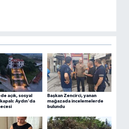
de açık, sosyal
Başkan Zencirci, yanan
apalı: Aydın'da
mağazada incelemelerde
ecesi
bulundu