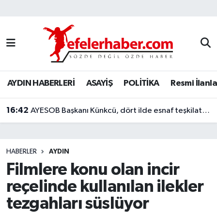
Nöbetçi Eczaneler
Hava Durumu
AYDIN HABERLERİ
ASAYİŞ
POLİTİKA
Resmi İlanla
Aydin Namaz Vakitleri
16:42
Trafik Durumu
AYESOB Başkanı Künkcü, dört ilde esnaf teşkilatlarıyla buluştu
Süper Lig Puan Durumu ve Fikstür
HABERLER
AYDIN
Tüm Manşetler
Filmlere konu olan incir
reçelinde kullanılan ilekler
Son Dakika Haberleri
tezgahları süslüyor
Haber Arşivi