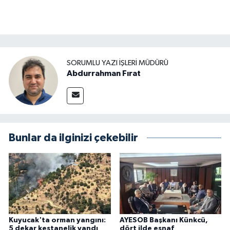
SORUMLU YAZI İŞLERI MÜDÜRÜ
Abdurrahman Fırat
Bunlar da ilginizi çekebilir
Kuyucak'ta orman yangını:
AYESOB Başkanı Künkcü,
5 dekar kestanelik yandı
dört ilde esnaf