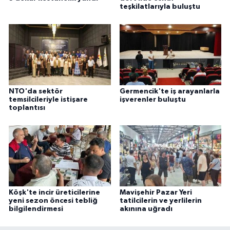
teşkilatlarıyla buluştu
NTO'da sektör
Germencik'te iş arayanlarla
temsilcileriyle istişare
işverenler buluştu
toplantısı
Köşk'te incir üreticilerine
Mavişehir Pazar Yeri
yeni sezon öncesi tebliğ
tatilcilerin ve yerlilerin
bilgilendirmesi
akınına uğradı