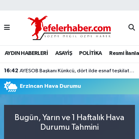
Nöbetçi Eczaneler
Hava Durumu
AYDIN HABERLERİ
ASAYİŞ
POLİTİKA
Resmi İlanla
Aydin Namaz Vakitleri
16:42
Trafik Durumu
AYESOB Başkanı Künkcü, dört ilde esnaf teşkilatlarıyla buluştu
Erzincan Hava Durumu
Süper Lig Puan Durumu ve Fikstür
Tüm Manşetler
Bugün, Yarın ve 1 Haftalık Hava
Son Dakika Haberleri
Durumu Tahmini
Haber Arşivi