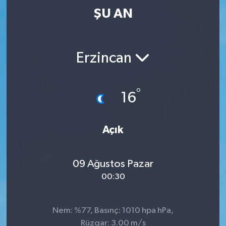
ŞU AN
Erzincan
°
16
Açık
09 Ağustos Pazar
00:30
Nem: %77, Basınç: 1010 hpa hPa,
Rüzgar: 3.00 m/s