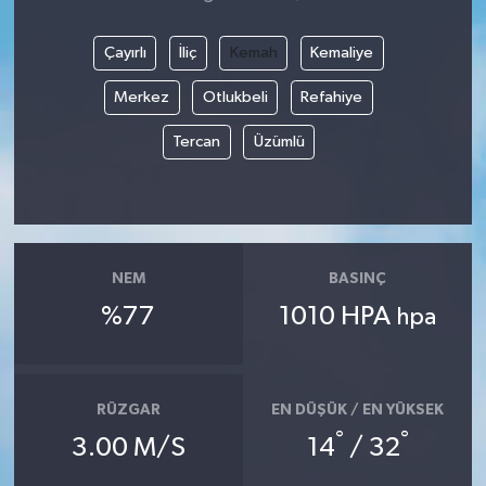
Çayırlı
İliç
Kemah
Kemaliye
Merkez
Otlukbeli
Refahiye
Tercan
Üzümlü
NEM
BASINÇ
%77
1010 HPA
hpa
RÜZGAR
EN DÜŞÜK / EN YÜKSEK
°
°
3.00 M/S
14
/ 32