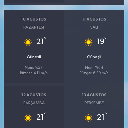
10 AĞUSTOS
11 AĞUSTOS
PAZARTESI
SALI
°
°
21
19
Güneşli
Güneşli
Nem: %57
Nem: %64
Rüzgar: 4.11 m/s
Rüzgar: 6.39 m/s
12 AĞUSTOS
13 AĞUSTOS
ÇARŞAMBA
PERŞEMBE
°
°
21
21