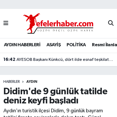
Nöbetçi Eczaneler
Hava Durumu
AYDIN HABERLERİ
ASAYİŞ
POLİTİKA
Resmi İlanla
Aydin Namaz Vakitleri
16:42
Trafik Durumu
AYESOB Başkanı Künkcü, dört ilde esnaf teşkilatlarıyla buluştu
Süper Lig Puan Durumu ve Fikstür
HABERLER
AYDIN
Tüm Manşetler
Didim'de 9 günlük tatilde
deniz keyfi başladı
Son Dakika Haberleri
Aydın'ın turistik ilçesi Didim, 9 günlük bayram
Haber Arşivi