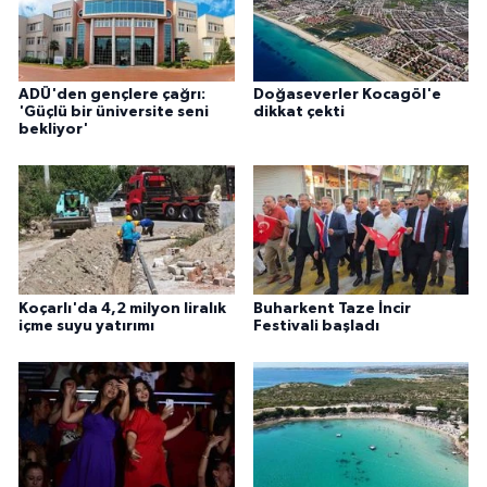
ADÜ'den gençlere çağrı:
Doğaseverler Kocagöl'e
'Güçlü bir üniversite seni
dikkat çekti
bekliyor'
Koçarlı'da 4,2 milyon liralık
Buharkent Taze İncir
içme suyu yatırımı
Festivali başladı