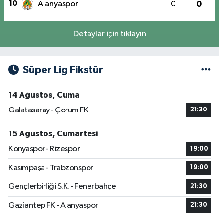
10
Alanyaspor
0
0
Detaylar için tıklayın
Süper Lig Fikstür
14 Ağustos, Cuma
Galatasaray - Çorum FK
21:30
15 Ağustos, Cumartesi
Konyaspor - Rizespor
19:00
Kasımpaşa - Trabzonspor
19:00
Gençlerbirliği S.K. - Fenerbahçe
21:30
Gaziantep FK - Alanyaspor
21:30