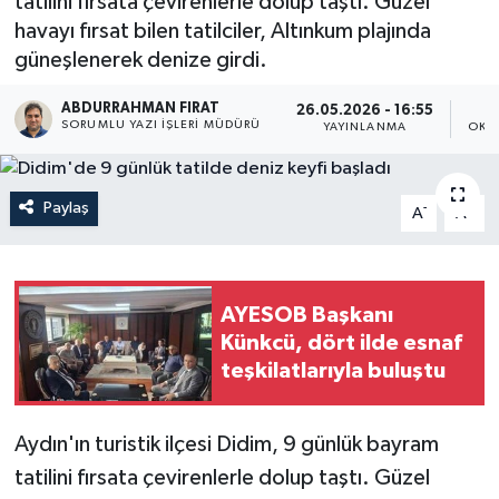
tatilini fırsata çevirenlerle dolup taştı. Güzel
havayı fırsat bilen tatilciler, Altınkum plajında
güneşlenerek denize girdi.
ABDURRAHMAN FIRAT
26.05.2026 - 16:55
SORUMLU YAZI İŞLERI MÜDÜRÜ
YAYINLANMA
OKU
Paylaş
-
+
A
A
AYESOB Başkanı
Künkcü, dört ilde esnaf
teşkilatlarıyla buluştu
Aydın'ın turistik ilçesi Didim, 9 günlük bayram
tatilini fırsata çevirenlerle dolup taştı. Güzel