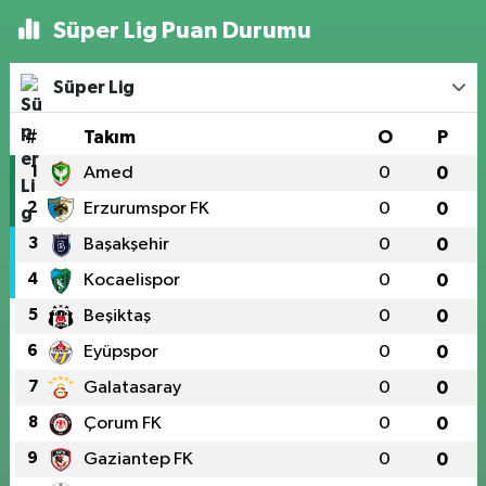
Süper Lig Puan Durumu
Süper Lig
#
Takım
O
P
1
Amed
0
0
2
Erzurumspor FK
0
0
3
Başakşehir
0
0
4
Kocaelispor
0
0
5
Beşiktaş
0
0
6
Eyüpspor
0
0
7
Galatasaray
0
0
8
Çorum FK
0
0
9
Gaziantep FK
0
0