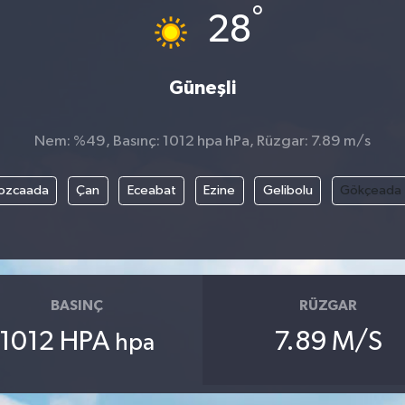
°
28
Güneşli
Nem: %49, Basınç: 1012 hpa hPa, Rüzgar: 7.89 m/s
ozcaada
Çan
Eceabat
Ezine
Gelibolu
Gökçeada
BASINÇ
RÜZGAR
1012 HPA
7.89 M/S
hpa