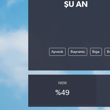
ŞU AN
Ayvacık
Bayramiç
Biga
B
NEM
%49