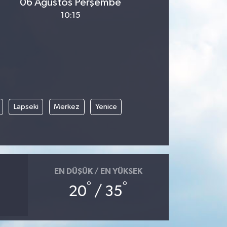
06 Ağustos Perşembe
10:15
Lapseki
Merkez
Yenice
EN DÜŞÜK / EN YÜKSEK
°
°
20
/ 35