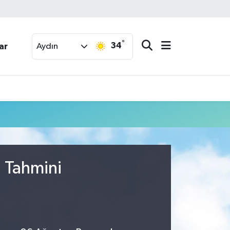
°
34
ar
Aydın
u Tahmini