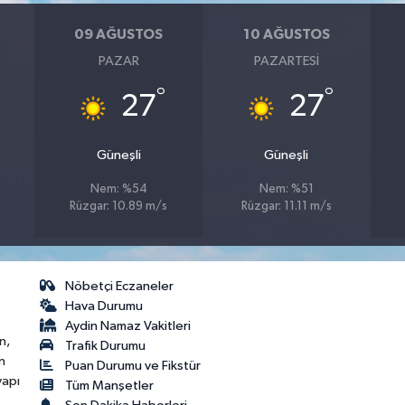
09 AĞUSTOS
10 AĞUSTOS
PAZAR
PAZARTESI
°
°
27
27
Güneşli
Güneşli
Nem: %54
Nem: %51
Rüzgar: 10.89 m/s
Rüzgar: 11.11 m/s
Nöbetçi Eczaneler
Hava Durumu
Aydin Namaz Vakitleri
n,
Trafik Durumu
n
Puan Durumu ve Fikstür
yapı
Tüm Manşetler