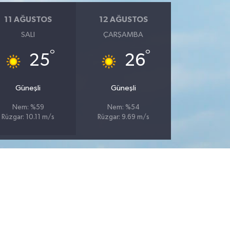
11 AĞUSTOS
12 AĞUSTOS
SALI
ÇARŞAMBA
°
°
25
26
Güneşli
Güneşli
Nem: %59
Nem: %54
Rüzgar: 10.11 m/s
Rüzgar: 9.69 m/s