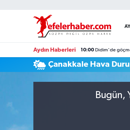
Nöbetçi Eczaneler
A
Hava Durumu
Aydın Haberleri
10:00
Didim'de göçmen
Aydin Namaz Vakitleri
Çanakkale Hava Dur
Trafik Durumu
Süper Lig Puan Durumu ve Fikstür
Bugün, Y
Tüm Manşetler
Son Dakika Haberleri
Haber Arşivi