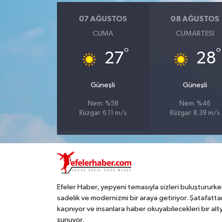
07 AĞUSTOS
08 AĞUSTOS
CUMA
CUMARTESI
°
°
27
28
Güneşli
Güneşli
Nem: %58
Nem: %46
Rüzgar: 6.11 m/s
Rüzgar: 8.39 m/s
Efeler Haber, yepyeni temasıyla sizleri buluştururke
sadelik ve modernizmi bir araya getiriyor. Şatafatta
kaçınıyor ve insanlara haber okuyabilecekleri bir alt
sunuyor.