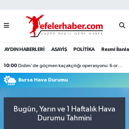
Nöbetçi Eczaneler
Hava Durumu
AYDIN HABERLERİ
ASAYİŞ
POLİTİKA
Resmi İlanla
Aydin Namaz Vakitleri
10:00
Trafik Durumu
Didim'de göçmen kaçakçılığı operasyonu: 6 organizatör tutuklandı
Bursa Hava Durumu
Süper Lig Puan Durumu ve Fikstür
Tüm Manşetler
Bugün, Yarın ve 1 Haftalık Hava
Son Dakika Haberleri
Durumu Tahmini
Haber Arşivi