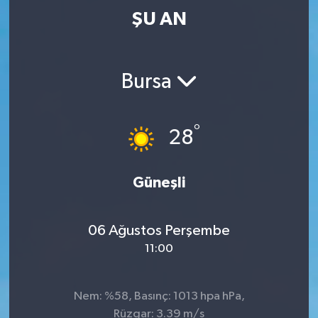
ŞU AN
Bursa
°
28
Güneşli
06 Ağustos Perşembe
11:00
Nem: %58, Basınç: 1013 hpa hPa,
Rüzgar: 3.39 m/s