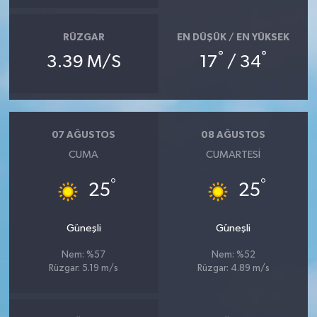
RÜZGAR
EN DÜŞÜK / EN YÜKSEK
°
°
3.39 M/S
17
/ 34
07 AĞUSTOS
08 AĞUSTOS
CUMA
CUMARTESI
°
°
25
25
Güneşli
Güneşli
Nem: %57
Nem: %52
Rüzgar: 5.19 m/s
Rüzgar: 4.89 m/s