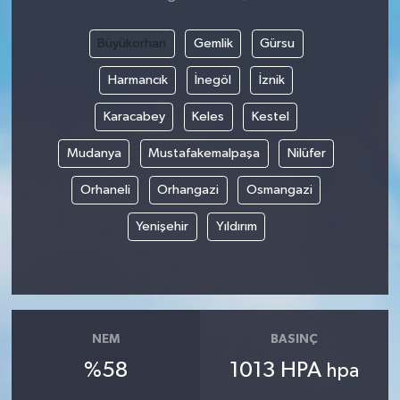
Büyükorhan
Gemlik
Gürsu
Harmancık
İnegöl
İznik
Karacabey
Keles
Kestel
Mudanya
Mustafakemalpaşa
Nilüfer
Orhaneli
Orhangazi
Osmangazi
Yenişehir
Yıldırım
NEM
BASINÇ
%58
1013 HPA
hpa