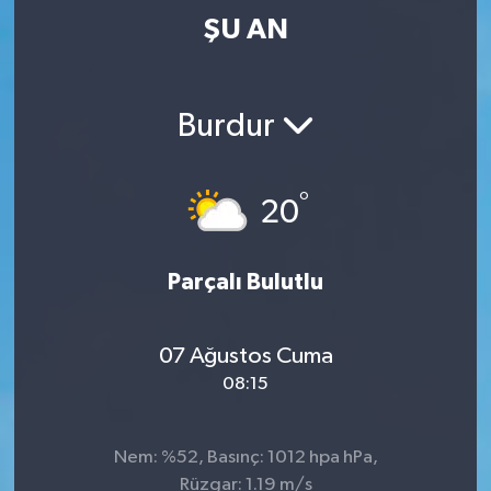
ŞU AN
Burdur
°
20
Parçalı Bulutlu
07 Ağustos Cuma
08:15
Nem: %52, Basınç: 1012 hpa hPa,
Rüzgar: 1.19 m/s