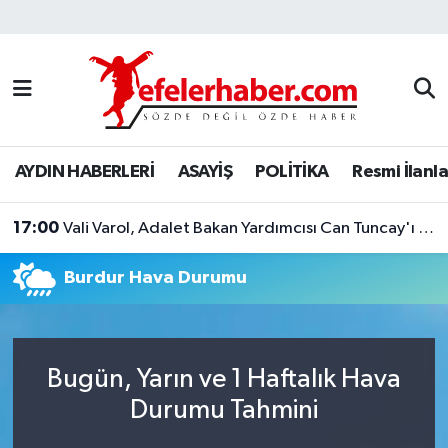
Nöbetçi Eczaneler
Hava Durumu
AYDIN HABERLERİ
ASAYİŞ
POLİTİKA
Resmi İlanla
Aydin Namaz Vakitleri
17:00
Trafik Durumu
Vali Varol, Adalet Bakan Yardımcısı Can Tuncay'ı ağırladı
Burdur Hava Durumu
Süper Lig Puan Durumu ve Fikstür
Tüm Manşetler
Bugün, Yarın ve 1 Haftalık Hava
Son Dakika Haberleri
Durumu Tahmini
Haber Arşivi