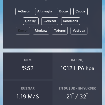
Ağlasun
Altınyayla
Bucak
Çavdır
Çeltikçi
Gölhisar
Karamanlı
Kemer
Merkez
Tefenni
Yeşilova
NEM
BASINÇ
%52
1012 HPA
hpa
RÜZGAR
EN DÜŞÜK / EN YÜKSEK
°
°
1.19 M/S
21
/ 32