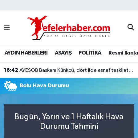
Nöbetçi Eczaneler
Hava Durumu
AYDIN HABERLERİ
ASAYİŞ
POLİTİKA
Resmi İlanla
Aydin Namaz Vakitleri
16:42
Trafik Durumu
AYESOB Başkanı Künkcü, dört ilde esnaf teşkilatlarıyla buluştu
Bolu Hava Durumu
Süper Lig Puan Durumu ve Fikstür
Tüm Manşetler
Bugün, Yarın ve 1 Haftalık Hava
Son Dakika Haberleri
Durumu Tahmini
Haber Arşivi