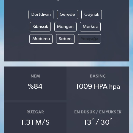
Dörtdivan
Gerede
Göynük
Kıbrıscık
Mengen
Merkez
Mudurnu
Seben
Yeniçağa
NEM
BASINÇ
%84
1009 HPA
hpa
RÜZGAR
EN DÜŞÜK / EN YÜKSEK
°
°
1.31 M/S
13
/ 30