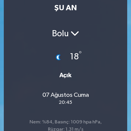
ŞU AN
Bolu
°
18
Açık
07 Ağustos Cuma
20:45
Nem: %84, Basınç: 1009 hpa hPa,
Rüzgar: 1.31 m/s