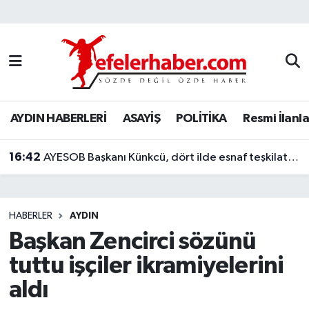
Nöbetçi Eczaneler
Hava Durumu
AYDIN HABERLERİ
ASAYİŞ
POLİTİKA
Resmi İlanla
Aydin Namaz Vakitleri
16:42
Trafik Durumu
AYESOB Başkanı Künkcü, dört ilde esnaf teşkilatlarıyla buluştu
Süper Lig Puan Durumu ve Fikstür
HABERLER
AYDIN
Tüm Manşetler
Başkan Zencirci sözünü
tuttu işçiler ikramiyelerini
Son Dakika Haberleri
aldı
Haber Arşivi