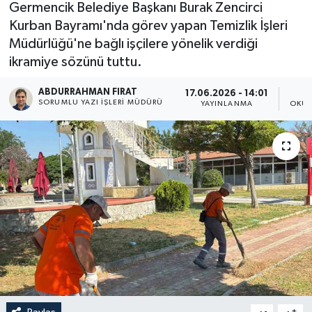
Germencik Belediye Başkanı Burak Zencirci
Kurban Bayramı'nda görev yapan Temizlik İşleri
Müdürlüğü'ne bağlı işçilere yönelik verdiği
ikramiye sözünü tuttu.
ABDURRAHMAN FIRAT
17.06.2026 - 14:01
SORUMLU YAZI İŞLERI MÜDÜRÜ
YAYINLANMA
OKUN
-
+