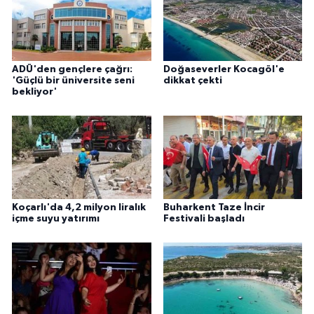
ADÜ'den gençlere çağrı:
Doğaseverler Kocagöl'e
'Güçlü bir üniversite seni
dikkat çekti
bekliyor'
Koçarlı'da 4,2 milyon liralık
Buharkent Taze İncir
içme suyu yatırımı
Festivali başladı