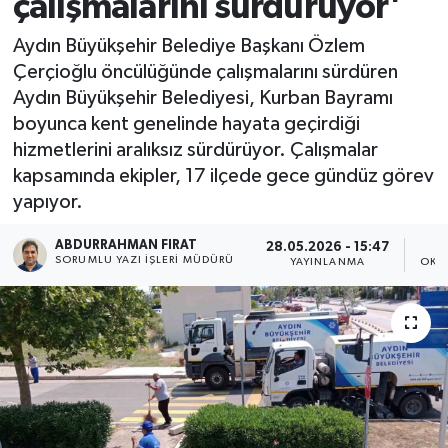
çalışmalarını sürdürüyor'
Aydın Büyükşehir Belediye Başkanı Özlem
Çerçioğlu öncülüğünde çalışmalarını sürdüren
Aydın Büyükşehir Belediyesi, Kurban Bayramı
boyunca kent genelinde hayata geçirdiği
hizmetlerini aralıksız sürdürüyor. Çalışmalar
kapsamında ekipler, 17 ilçede gece gündüz görev
yapıyor.
ABDURRAHMAN FIRAT
28.05.2026 - 15:47
SORUMLU YAZI İŞLERI MÜDÜRÜ
YAYINLANMA
OKU