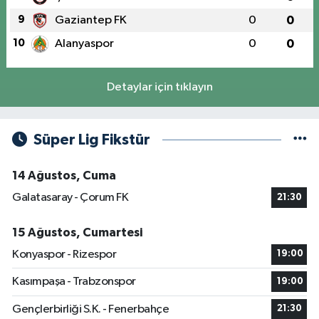
9
Gaziantep FK
0
0
10
Alanyaspor
0
0
Detaylar için tıklayın
Süper Lig Fikstür
14 Ağustos, Cuma
Galatasaray - Çorum FK
21:30
15 Ağustos, Cumartesi
Konyaspor - Rizespor
19:00
Kasımpaşa - Trabzonspor
19:00
Gençlerbirliği S.K. - Fenerbahçe
21:30