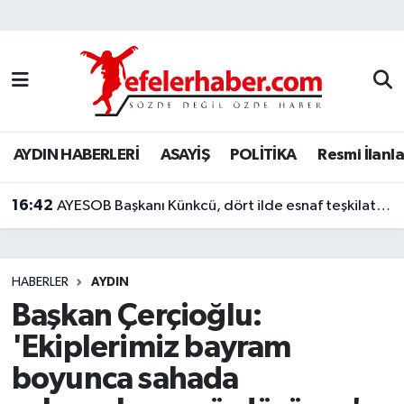
Nöbetçi Eczaneler
Hava Durumu
AYDIN HABERLERİ
ASAYİŞ
POLİTİKA
Resmi İlanla
Aydin Namaz Vakitleri
16:42
Trafik Durumu
AYESOB Başkanı Künkcü, dört ilde esnaf teşkilatlarıyla buluştu
Süper Lig Puan Durumu ve Fikstür
HABERLER
AYDIN
Tüm Manşetler
Başkan Çerçioğlu:
'Ekiplerimiz bayram
Son Dakika Haberleri
boyunca sahada
Haber Arşivi