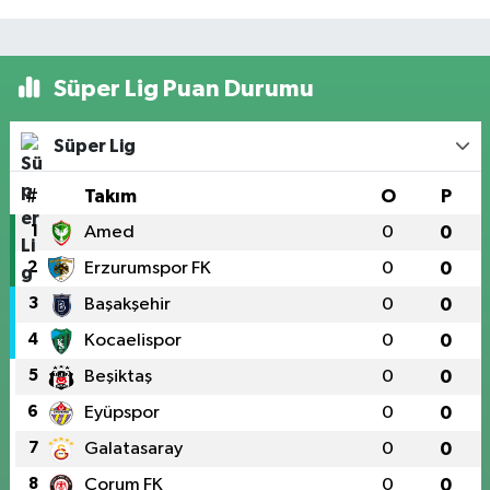
Süper Lig Puan Durumu
Süper Lig
#
Takım
O
P
1
Amed
0
0
2
Erzurumspor FK
0
0
3
Başakşehir
0
0
4
Kocaelispor
0
0
5
Beşiktaş
0
0
6
Eyüpspor
0
0
7
Galatasaray
0
0
8
Çorum FK
0
0