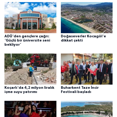
ADÜ'den gençlere çağrı:
Doğaseverler Kocagöl'e
'Güçlü bir üniversite seni
dikkat çekti
bekliyor'
Koçarlı'da 4,2 milyon liralık
Buharkent Taze İncir
içme suyu yatırımı
Festivali başladı