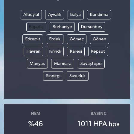
Altıeylül
Ayvalık
Balya
Bandırma
Bigadiç
Burhaniye
Dursunbey
Edremit
Erdek
Gömeç
Gönen
Havran
İvrindi
Karesi
Kepsut
Manyas
Marmara
Savaştepe
Sındırgı
Susurluk
NEM
BASINÇ
%46
1011 HPA
hpa