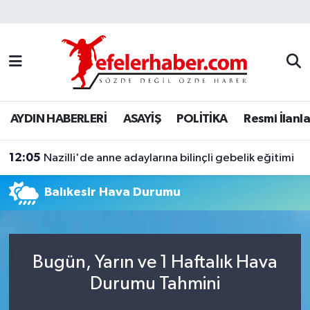
Nöbetçi Eczaneler
Hava Durumu
AYDIN HABERLERİ
ASAYİŞ
POLİTİKA
Resmi İlanla
Aydin Namaz Vakitleri
12:05
Trafik Durumu
Nazilli'de anne adaylarına bilinçli gebelik eğitimi
Balıkesir Hava Durumu
Süper Lig Puan Durumu ve Fikstür
Tüm Manşetler
Bugün, Yarın ve 1 Haftalık Hava
Son Dakika Haberleri
Durumu Tahmini
Haber Arşivi