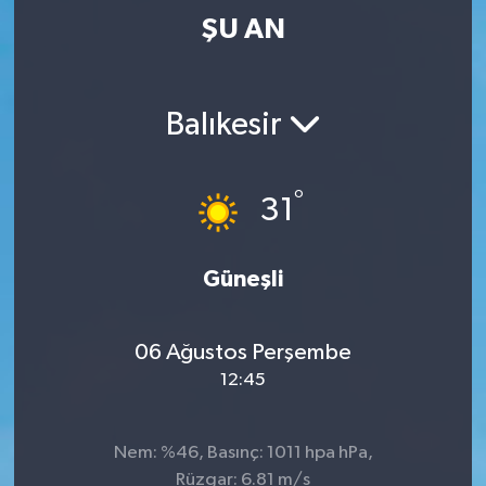
ŞU AN
Balıkesir
°
31
Güneşli
06 Ağustos Perşembe
12:45
Nem: %46, Basınç: 1011 hpa hPa,
Rüzgar: 6.81 m/s