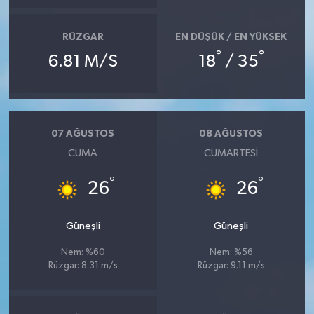
RÜZGAR
EN DÜŞÜK / EN YÜKSEK
°
°
6.81 M/S
18
/ 35
07 AĞUSTOS
08 AĞUSTOS
CUMA
CUMARTESI
°
°
26
26
Güneşli
Güneşli
Nem: %60
Nem: %56
Rüzgar: 8.31 m/s
Rüzgar: 9.11 m/s