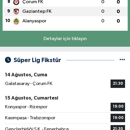
8
Çorum FK
0
0
9
Gaziantep FK
0
0
10
Alanyaspor
0
0
Detaylar için tıklayın
Süper Lig Fikstür
14 Ağustos, Cuma
Galatasaray - Çorum FK
21:30
15 Ağustos, Cumartesi
Konyaspor - Rizespor
19:00
Kasımpaşa - Trabzonspor
19:00
Gençlerbirliği S.K. - Fenerbahçe
21:30