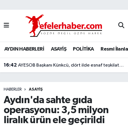
Nöbetçi Eczaneler
Hava Durumu
AYDIN HABERLERİ
ASAYİŞ
POLİTİKA
Resmi İlanla
Aydin Namaz Vakitleri
16:42
Trafik Durumu
AYESOB Başkanı Künkcü, dört ilde esnaf teşkilatlarıyla buluştu
Süper Lig Puan Durumu ve Fikstür
HABERLER
ASAYİŞ
Tüm Manşetler
Aydın'da sahte gıda
operasyonu: 3,5 milyon
Son Dakika Haberleri
liralık ürün ele geçirildi
Haber Arşivi