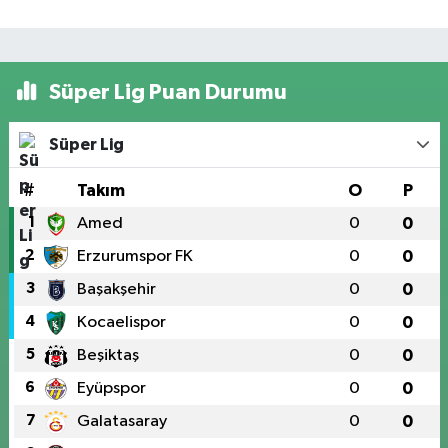
Süper Lig Puan Durumu
Süper Lig
#
Takım
O
P
1
Amed
0
0
2
Erzurumspor FK
0
0
3
Başakşehir
0
0
4
Kocaelispor
0
0
5
Beşiktaş
0
0
6
Eyüpspor
0
0
7
Galatasaray
0
0