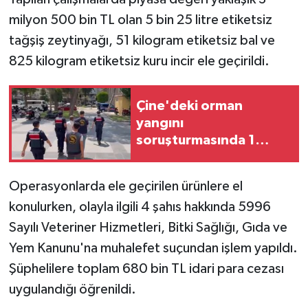
milyon 500 bin TL olan 5 bin 25 litre etiketsiz
tağşiş zeytinyağı, 51 kilogram etiketsiz bal ve
825 kilogram etiketsiz kuru incir ele geçirildi.
Çine'deki orman
yangını
soruşturmasında 1
tutuklama
Operasyonlarda ele geçirilen ürünlere el
konulurken, olayla ilgili 4 şahıs hakkında 5996
Sayılı Veteriner Hizmetleri, Bitki Sağlığı, Gıda ve
Yem Kanunu'na muhalefet suçundan işlem yapıldı.
Şüphelilere toplam 680 bin TL idari para cezası
uygulandığı öğrenildi.