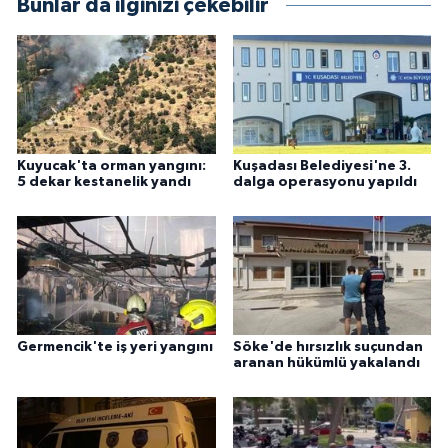
Bunlar da ilginizi çekebilir
Kuyucak'ta orman yangını:
Kuşadası Belediyesi'ne 3.
5 dekar kestanelik yandı
dalga operasyonu yapıldı
Germencik'te iş yeri yangını
Söke'de hırsızlık suçundan
aranan hükümlü yakalandı