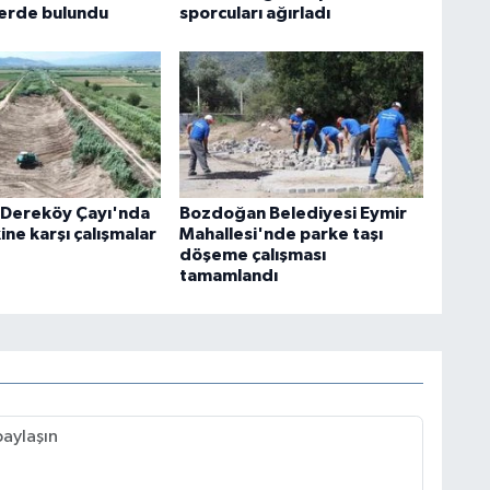
erde bulundu
sporcuları ağırladı
e Dereköy Çayı'nda
Bozdoğan Belediyesi Eymir
kine karşı çalışmalar
Mahallesi'nde parke taşı
döşeme çalışması
tamamlandı