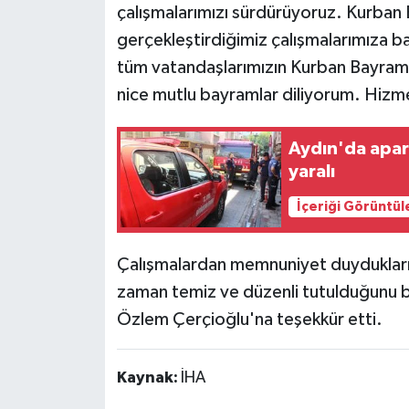
çalışmalarımızı sürdürüyoruz. Kurban
gerçekleştirdiğimiz çalışmalarımıza
tüm vatandaşlarımızın Kurban Bayramı'nı
nice mutlu bayramlar diliyorum. Hizm
Aydın'da apar
yaralı
İçeriği Görüntül
Çalışmalardan memnuniyet duydukları
zaman temiz ve düzenli tutulduğunu b
Özlem Çerçioğlu'na teşekkür etti.
Kaynak:
İHA