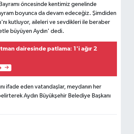
 Bayramı öncesinde kentimiz genelinde
 bayram boyunca da devam edeceğiz. Şimdiden
 kutluyor, aileleri ve sevdikleri ile beraber
etle büyüyen Aydın' dedi.
tman dairesinde patlama: 1'i ağır 2
e
nı ifade eden vatandaşlar, meydanın her
elirterek Aydın Büyükşehir Belediye Başkanı