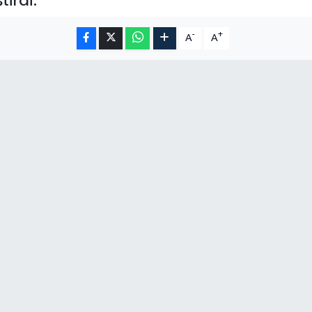
tirdi.
-
+
A
A