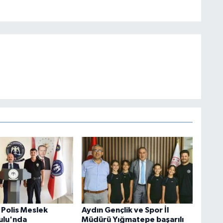
, Polis Meslek
Aydın Gençlik ve Spor İl
ulu'nda
Müdürü Yığmatepe başarılı