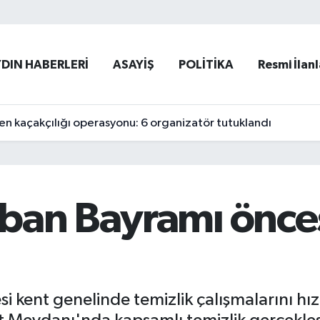
YDIN HABERLERİ
ASAYİŞ
POLİTİKA
Resmi İlanl
 kaçakçılığı operasyonu: 6 organizatör tutuklandı
ban Bayramı önces
 kent genelinde temizlik çalışmalarını hı