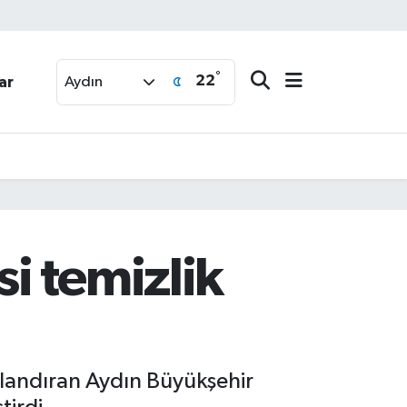
°
22
ar
Aydın
i temizlik
zlandıran Aydın Büyükşehir