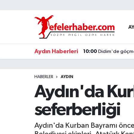
Nöbetçi Eczaneler
A
Hava Durumu
Aydın Haberleri
10:00
Didim'de göçmen
Aydin Namaz Vakitleri
Trafik Durumu
HABERLER
AYDIN
Süper Lig Puan Durumu ve Fikstür
Aydın'da Kur
Tüm Manşetler
seferberliği
Son Dakika Haberleri
Aydın'da Kurban Bayramı öncesi
Haber Arşivi