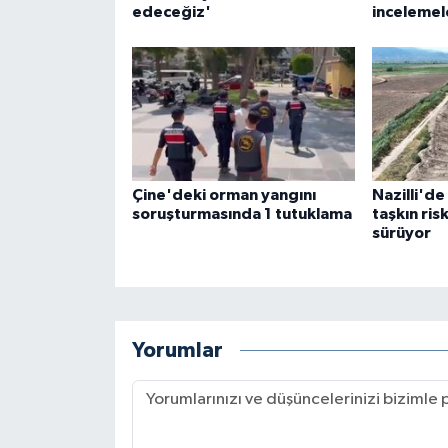
edeceğiz'
incelemel
Çine'deki orman yangını
Nazilli'd
soruşturmasında 1 tutuklama
taşkın ris
sürüyor
Yorumlar