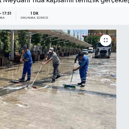
nt Meydanı'nda kapsamlı temizlik gerçekleş
 17:51
1 DK
NMA
OKUNMA SÜRESI