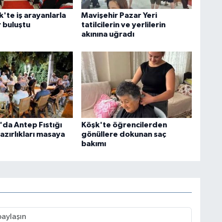
'te iş arayanlarla
Mavişehir Pazar Yeri
 buluştu
tatilcilerin ve yerlilerin
akınına uğradı
'da Antep Fıstığı
Köşk'te öğrencilerden
hazırlıkları masaya
gönüllere dokunan saç
bakımı