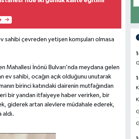
stanesi'nde iki günlük kalite eğitimi
e
v sahibi çevreden yetişen komşuları olmasa
1
G
men Mahallesi İnönü Bulvarı'nda meydana gelen
an ev sahibi, ocağın açık olduğunu unutarak
1
manın birinci katındaki dairenin mutfağından
K
eri bir yandan itfaiyeye haber verirken, bir
K
ek, giderek artan alevlere müdahale ederek,
G
 aldı.
G
1