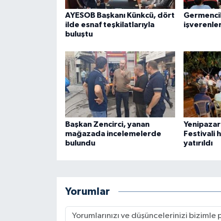
AYESOB Başkanı Künkcü, dört
Germencik
ilde esnaf teşkilatlarıyla
işverenler
buluştu
Başkan Zencirci, yanan
Yenipazar
mağazada incelemelerde
Festivali 
bulundu
yatırıldı
Yorumlar