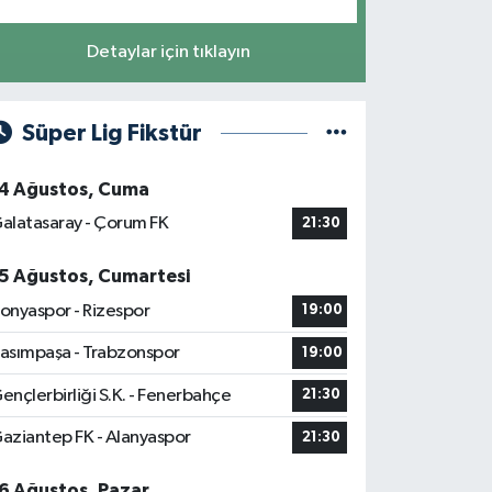
Detaylar için tıklayın
Süper Lig Fikstür
4 Ağustos, Cuma
alatasaray - Çorum FK
21:30
5 Ağustos, Cumartesi
onyaspor - Rizespor
19:00
asımpaşa - Trabzonspor
19:00
ençlerbirliği S.K. - Fenerbahçe
21:30
aziantep FK - Alanyaspor
21:30
6 Ağustos, Pazar