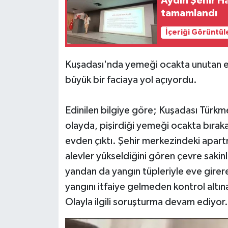
Aydın Şehir Ha
tamamlandı
İçeriği Görüntül
Kuşadası'nda yemeği ocakta unutan e
büyük bir faciaya yol açıyordu.
Edinilen bilgiye göre; Kuşadası Türk
olayda, pişirdiği yemeği ocakta bırak
evden çıktı. Şehir merkezindeki apart
alevler yükseldiğini gören çevre sakinl
yandan da yangın tüpleriyle eve girer
yangını itfaiye gelmeden kontrol altına
Olayla ilgili soruşturma devam ediyor.