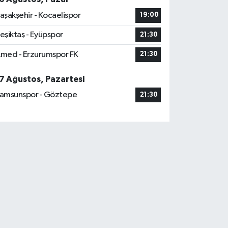
aşakşehir - Kocaelispor
19:00
eşiktaş - Eyüpspor
21:30
med - Erzurumspor FK
21:30
7 Ağustos, Pazartesi
amsunspor - Göztepe
21:30