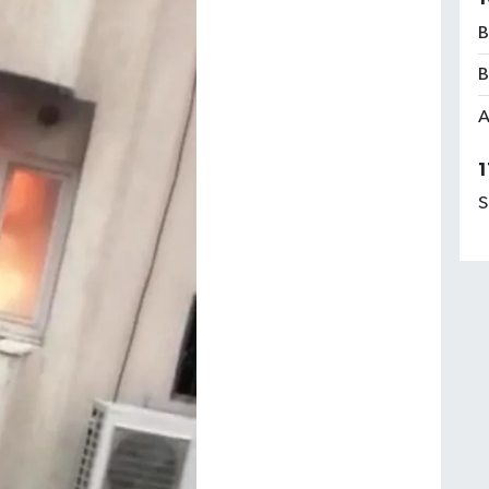
B
B
A
1
S