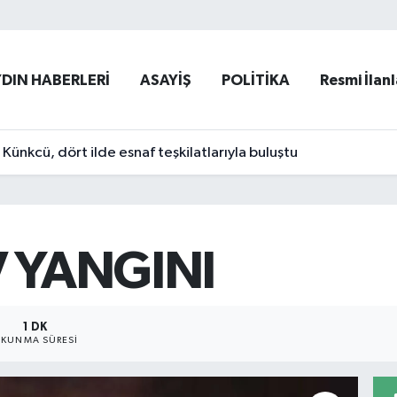
YDIN HABERLERİ
ASAYİŞ
POLİTİKA
Resmi İlanl
ünkcü, dört ilde esnaf teşkilatlarıyla buluştu
 YANGINI
1 DK
KUNMA SÜRESI