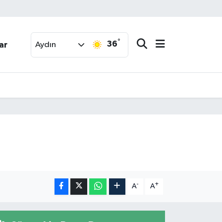
°
36
ar
Aydın
-
+
A
A