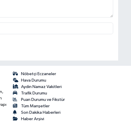
Nöbetçi Eczaneler
Hava Durumu
Aydin Namaz Vakitleri
n,
Trafik Durumu
n
Puan Durumu ve Fikstür
yapı
Tüm Manşetler
Son Dakika Haberleri
Haber Arşivi