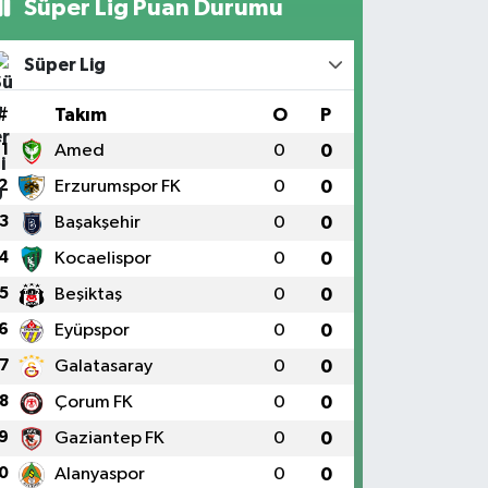
Süper Lig Puan Durumu
Süper Lig
#
Takım
O
P
1
Amed
0
0
2
Erzurumspor FK
0
0
3
Başakşehir
0
0
4
Kocaelispor
0
0
5
Beşiktaş
0
0
6
Eyüpspor
0
0
7
Galatasaray
0
0
8
Çorum FK
0
0
9
Gaziantep FK
0
0
0
Alanyaspor
0
0