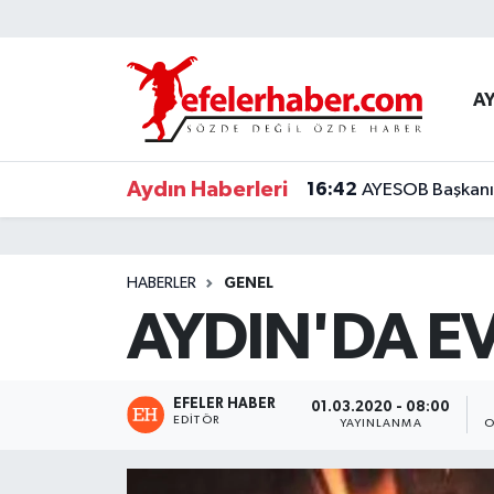
Nöbetçi Eczaneler
A
Hava Durumu
Aydın Haberleri
16:42
AYESOB Başkanı K
Aydin Namaz Vakitleri
Trafik Durumu
HABERLER
GENEL
Süper Lig Puan Durumu ve Fikstür
AYDIN'DA EV
Tüm Manşetler
EFELER HABER
01.03.2020 - 08:00
Son Dakika Haberleri
EDITÖR
YAYINLANMA
O
Haber Arşivi