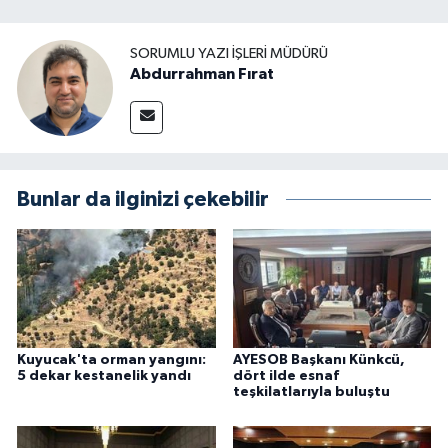
SORUMLU YAZI İŞLERI MÜDÜRÜ
Abdurrahman Fırat
Bunlar da ilginizi çekebilir
Kuyucak'ta orman yangını:
AYESOB Başkanı Künkcü,
5 dekar kestanelik yandı
dört ilde esnaf
teşkilatlarıyla buluştu