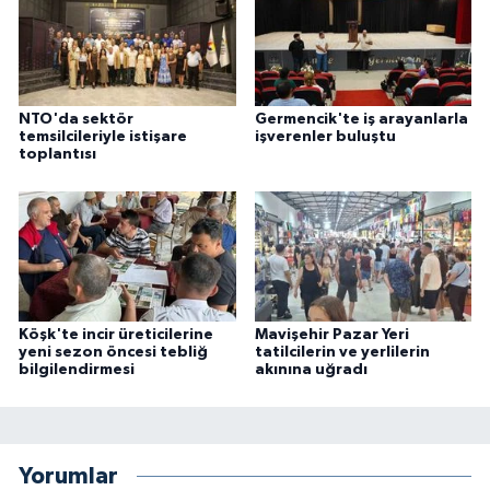
NTO'da sektör
Germencik'te iş arayanlarla
temsilcileriyle istişare
işverenler buluştu
toplantısı
Köşk'te incir üreticilerine
Mavişehir Pazar Yeri
yeni sezon öncesi tebliğ
tatilcilerin ve yerlilerin
bilgilendirmesi
akınına uğradı
Yorumlar