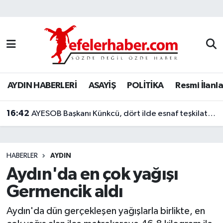
Nöbetçi Eczaneler
Hava Durumu
AYDIN HABERLERİ
ASAYİŞ
POLİTİKA
Resmi İlanla
Aydin Namaz Vakitleri
16:42
Trafik Durumu
AYESOB Başkanı Künkcü, dört ilde esnaf teşkilatlarıyla buluştu
Süper Lig Puan Durumu ve Fikstür
HABERLER
AYDIN
Tüm Manşetler
Aydın'da en çok yağışı
Germencik aldı
Son Dakika Haberleri
Aydın'da dün gerçekleşen yağışlarla birlikte, en
Haber Arşivi