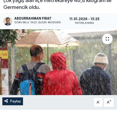
çok yağış alan ilçe metrekareye 46,8 kilogram ile
Germencik oldu.
ABDURRAHMAN FIRAT
11.01.2026 - 15:25
SORUMLU YAZI İŞLERI MÜDÜRÜ
YAYINLANMA
Paylaş
-
+
A
A