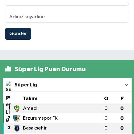
Gönder
Süper Lig Puan Durumu
Süper Lig
#
Takım
O
P
1
Amed
0
0
2
Erzurumspor FK
0
0
3
Başakşehir
0
0