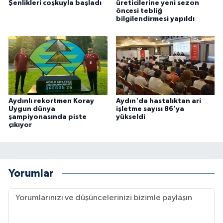
Şenlikleri coşkuyla başladı
üreticilerine yeni sezon
öncesi tebliğ
bilgilendirmesi yapıldı
Aydınlı rekortmen Koray
Aydın'da hastalıktan ari
Uygun dünya
işletme sayısı 86'ya
şampiyonasında piste
yükseldi
çıkıyor
Yorumlar