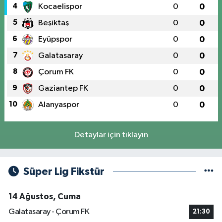
4
Kocaelispor
0
0
5
Beşiktaş
0
0
6
Eyüpspor
0
0
7
Galatasaray
0
0
8
Çorum FK
0
0
9
Gaziantep FK
0
0
10
Alanyaspor
0
0
Detaylar için tıklayın
Süper Lig Fikstür
14 Ağustos, Cuma
Galatasaray - Çorum FK
21:30