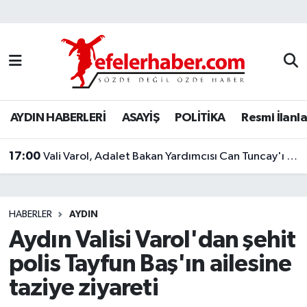
Nöbetçi Eczaneler
Hava Durumu
AYDIN HABERLERİ
ASAYİŞ
POLİTİKA
Resmi İlanla
Aydin Namaz Vakitleri
17:00
Trafik Durumu
Vali Varol, Adalet Bakan Yardımcısı Can Tuncay'ı ağırladı
Süper Lig Puan Durumu ve Fikstür
HABERLER
AYDIN
Tüm Manşetler
Aydın Valisi Varol'dan şehit
polis Tayfun Baş'ın ailesine
Son Dakika Haberleri
taziye ziyareti
Haber Arşivi