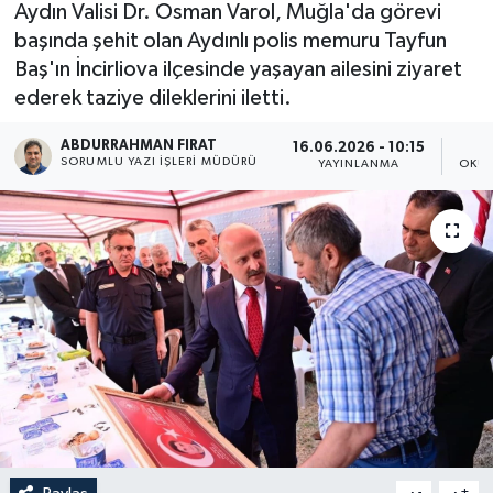
Aydın Valisi Dr. Osman Varol, Muğla'da görevi
başında şehit olan Aydınlı polis memuru Tayfun
Baş'ın İncirliova ilçesinde yaşayan ailesini ziyaret
ederek taziye dileklerini iletti.
ABDURRAHMAN FIRAT
16.06.2026 - 10:15
SORUMLU YAZI İŞLERI MÜDÜRÜ
YAYINLANMA
OKUN
-
+