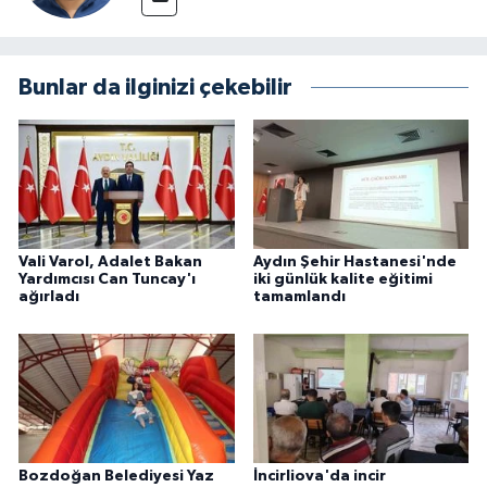
Bunlar da ilginizi çekebilir
Vali Varol, Adalet Bakan
Aydın Şehir Hastanesi'nde
Yardımcısı Can Tuncay'ı
iki günlük kalite eğitimi
ağırladı
tamamlandı
Bozdoğan Belediyesi Yaz
İncirliova'da incir