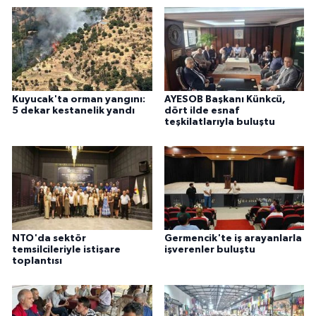
Kuyucak'ta orman yangını:
AYESOB Başkanı Künkcü,
5 dekar kestanelik yandı
dört ilde esnaf
teşkilatlarıyla buluştu
NTO'da sektör
Germencik'te iş arayanlarla
temsilcileriyle istişare
işverenler buluştu
toplantısı