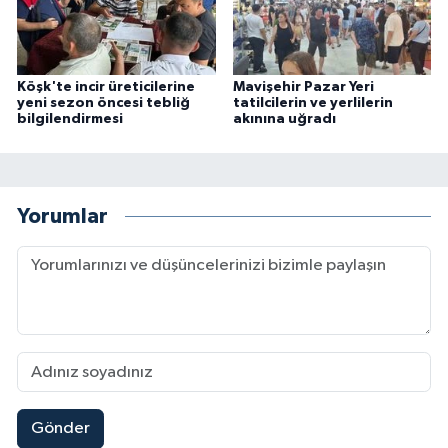
Köşk'te incir üreticilerine
Mavişehir Pazar Yeri
yeni sezon öncesi tebliğ
tatilcilerin ve yerlilerin
bilgilendirmesi
akınına uğradı
Yorumlar
Gönder