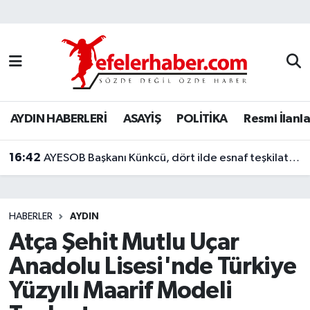
Nöbetçi Eczaneler
Hava Durumu
AYDIN HABERLERİ
ASAYİŞ
POLİTİKA
Resmi İlanla
Aydin Namaz Vakitleri
16:42
Trafik Durumu
AYESOB Başkanı Künkcü, dört ilde esnaf teşkilatlarıyla buluştu
Süper Lig Puan Durumu ve Fikstür
HABERLER
AYDIN
Tüm Manşetler
Atça Şehit Mutlu Uçar
Anadolu Lisesi'nde Türkiye
Son Dakika Haberleri
Yüzyılı Maarif Modeli
Haber Arşivi