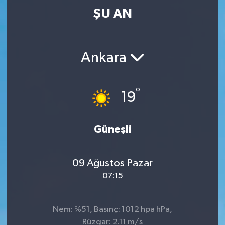
ŞU AN
Ankara
°
19
Güneşli
09 Ağustos Pazar
07:15
Nem: %51, Basınç: 1012 hpa hPa,
Rüzgar: 2.11 m/s