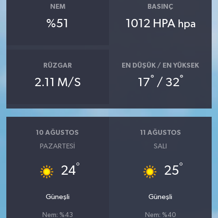
NEM
BASINÇ
%51
1012 HPA
hpa
RÜZGAR
EN DÜŞÜK / EN YÜKSEK
°
°
2.11 M/S
17
/ 32
10 AĞUSTOS
11 AĞUSTOS
PAZARTESI
SALI
°
°
24
25
Güneşli
Güneşli
Nem: %43
Nem: %40