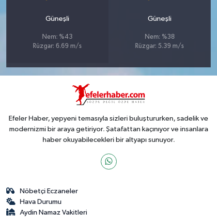
Güneşli
Güneşli
Nem: %43
Nem: %38
Rüzgar: 6.69 m/s
Rüzgar: 5.39 m/s
Efeler Haber, yepyeni temasıyla sizleri buluştururken, sadelik ve
modernizmi bir araya getiriyor. Şatafattan kaçınıyor ve insanlara
haber okuyabilecekleri bir altyapı sunuyor.
Nöbetçi Eczaneler
Hava Durumu
Aydin Namaz Vakitleri