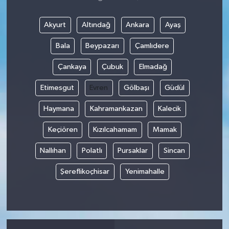
Akyurt
Altındağ
Ankara
Ayaş
Bala
Beypazarı
Çamlıdere
Çankaya
Çubuk
Elmadağ
Etimesgut
Evren
Gölbaşı
Güdül
Haymana
Kahramankazan
Kalecik
Keçiören
Kızılcahamam
Mamak
Nallıhan
Polatlı
Pursaklar
Sincan
Şereflikoçhisar
Yenimahalle