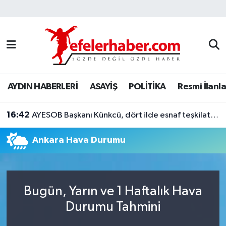
Nöbetçi Eczaneler
Hava Durumu
AYDIN HABERLERİ
ASAYİŞ
POLİTİKA
Resmi İlanla
Aydin Namaz Vakitleri
16:42
Trafik Durumu
AYESOB Başkanı Künkcü, dört ilde esnaf teşkilatlarıyla buluştu
Ankara Hava Durumu
Süper Lig Puan Durumu ve Fikstür
Tüm Manşetler
Bugün, Yarın ve 1 Haftalık Hava
Son Dakika Haberleri
Durumu Tahmini
Haber Arşivi