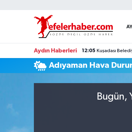
Nöbetçi Eczaneler
A
Hava Durumu
Aydın Haberleri
12:05
Kuşadası Beledi
Aydin Namaz Vakitleri
Adıyaman Hava Dur
Trafik Durumu
Süper Lig Puan Durumu ve Fikstür
Bugün, Y
Tüm Manşetler
Son Dakika Haberleri
Haber Arşivi