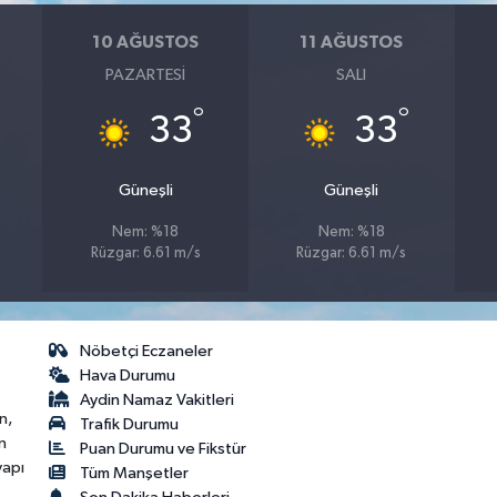
10 AĞUSTOS
11 AĞUSTOS
PAZARTESI
SALI
°
°
33
33
Güneşli
Güneşli
Nem: %18
Nem: %18
Rüzgar: 6.61 m/s
Rüzgar: 6.61 m/s
Nöbetçi Eczaneler
Hava Durumu
Aydin Namaz Vakitleri
n,
Trafik Durumu
n
Puan Durumu ve Fikstür
yapı
Tüm Manşetler