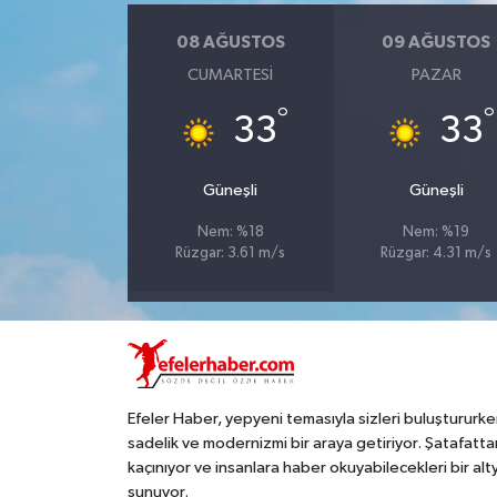
08 AĞUSTOS
09 AĞUSTOS
CUMARTESI
PAZAR
°
°
33
33
Güneşli
Güneşli
Nem: %18
Nem: %19
Rüzgar: 3.61 m/s
Rüzgar: 4.31 m/s
Efeler Haber, yepyeni temasıyla sizleri buluştururke
sadelik ve modernizmi bir araya getiriyor. Şatafatta
kaçınıyor ve insanlara haber okuyabilecekleri bir alt
sunuyor.