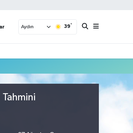
°
39
ar
Aydın
u Tahmini