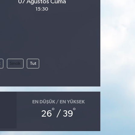
07 Ağustos Cuma
15:30
t
Sincik
Tut
EN DÜŞÜK / EN YÜKSEK
°
°
26
/ 39