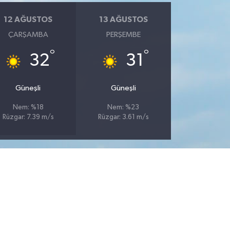
12 AĞUSTOS
13 AĞUSTOS
ÇARŞAMBA
PERŞEMBE
°
°
32
31
Güneşli
Güneşli
Nem: %18
Nem: %23
Rüzgar: 7.39 m/s
Rüzgar: 3.61 m/s