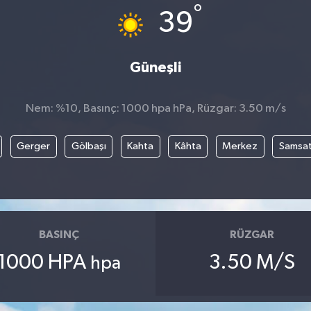
°
39
Güneşli
Nem: %10, Basınç: 1000 hpa hPa, Rüzgar: 3.50 m/s
Gerger
Gölbaşı
Kahta
Kâhta
Merkez
Samsa
BASINÇ
RÜZGAR
1000 HPA
3.50 M/S
hpa