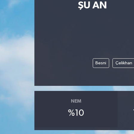
ŞU AN
Besni
Çelikhan
NEM
%10