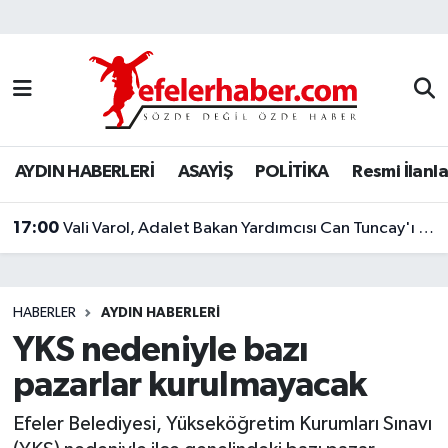
Nöbetçi Eczaneler
Hava Durumu
AYDIN HABERLERİ
ASAYİŞ
POLİTİKA
Resmi İlanla
Aydin Namaz Vakitleri
17:00
Trafik Durumu
Vali Varol, Adalet Bakan Yardımcısı Can Tuncay'ı ağırladı
Süper Lig Puan Durumu ve Fikstür
HABERLER
AYDIN HABERLERİ
Tüm Manşetler
YKS nedeniyle bazı
pazarlar kurulmayacak
Son Dakika Haberleri
Efeler Belediyesi, Yükseköğretim Kurumları Sınavı
Haber Arşivi