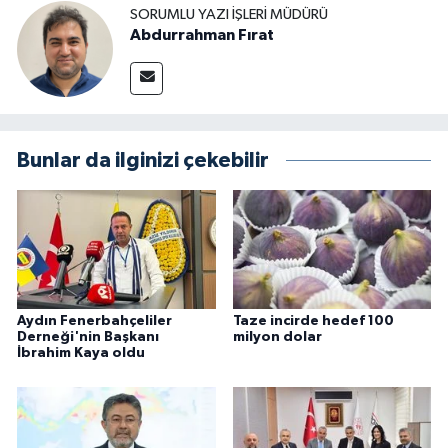
SORUMLU YAZI İŞLERI MÜDÜRÜ
Abdurrahman Fırat
Bunlar da ilginizi çekebilir
Aydın Fenerbahçeliler
Taze incirde hedef 100
Derneği'nin Başkanı
milyon dolar
İbrahim Kaya oldu