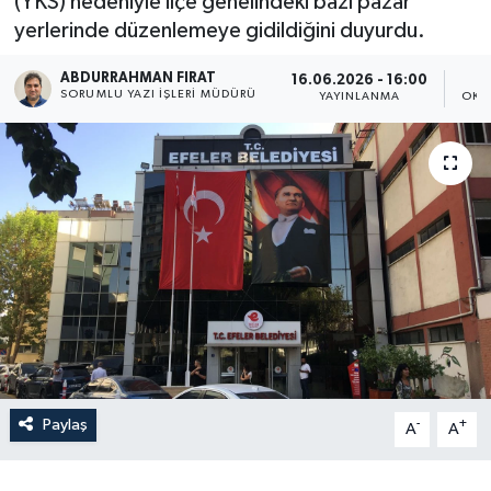
(YKS) nedeniyle ilçe genelindeki bazı pazar
yerlerinde düzenlemeye gidildiğini duyurdu.
ABDURRAHMAN FIRAT
16.06.2026 - 16:00
SORUMLU YAZI İŞLERI MÜDÜRÜ
YAYINLANMA
OKU
Paylaş
-
+
A
A