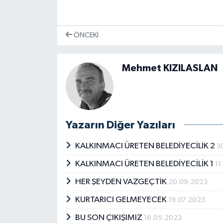
ÖNCEKI
Mehmet KIZILASLAN
Yazarın Diğer Yazıları
KALKINMACI ÜRETEN BELEDİYECİLİK 2
3
KALKINMACI ÜRETEN BELEDİYECİLİK 1
11
HER ŞEYDEN VAZGEÇTİK
20.09.2023
KURTARICI GELMEYECEK
19.07.2023
BU SON ÇIKIŞIMIZ
16.05.2023