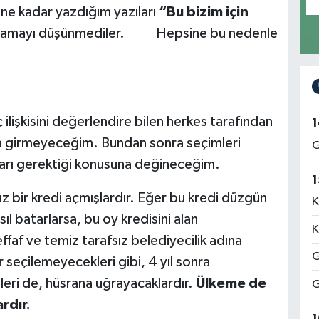
güne kadar yazdığım yazıları
“Bu bizim için
nlamamayı düşünmediler. Hepsine bu nedenle
işkisini değerlendire bilen herkes tarafından
1
a girmeyeceğim. Bundan sonra seçimleri
G
ları gerektiği konusuna değineceğim.
1
ir kredi açmışlardır. Eğer bu kredi düzgün
K
ıl batarlarsa, bu oy kredisini alan
K
effaf ve temiz tarafsız belediyecilik adına
G
 seçilemeyecekleri gibi, 4 yıl sonra
eri de, hüsrana uğrayacaklardır.
Ülkeme de
G
rdır.
1