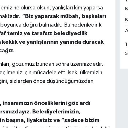
iz ne olursa olsun, yanlışları kim yaparsa
B
maktadır
. “Biz yaparsak mübah, başkaları
B
 boyunca doğru bulmadık. Bu nedenledir ki
A
faf temiz ve tarafsız belediyecilik
keklik ve yanlışlarının yanında duracak
1
cağız.
S
ları, gözümüz bundan sonra üzerinizdedir.
seçilmeniz için mücadele etti isek, ülkemizin
ğini, sizlerden önce düşündüğümüzden
insanımızın önceliklerini göz ardı
şınızdayız. Belediyelerimizin,
in başına, liyakatsiz ve “sadece bizim