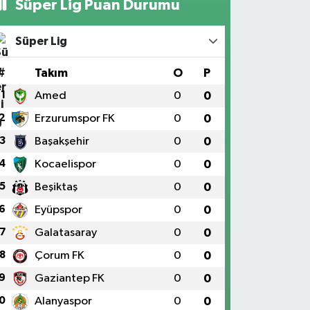
Süper Lig Puan Durumu
Süper Lig
#
Takım
O
P
1
Amed
0
0
2
Erzurumspor FK
0
0
3
Başakşehir
0
0
4
Kocaelispor
0
0
5
Beşiktaş
0
0
6
Eyüpspor
0
0
7
Galatasaray
0
0
8
Çorum FK
0
0
9
Gaziantep FK
0
0
0
Alanyaspor
0
0