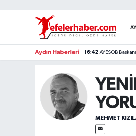
Nöbetçi Eczaneler
A
Hava Durumu
Aydın Haberleri
16:42
AYESOB Başkanı K
Aydin Namaz Vakitleri
Trafik Durumu
YENİ
Süper Lig Puan Durumu ve Fikstür
YOR
Tüm Manşetler
Son Dakika Haberleri
MEHMET KIZI
Haber Arşivi