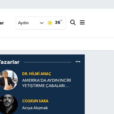
°
36
ar
Aydın
Yazarlar
DR. HILMI ANAÇ
AMERİKA’DA AYDIN İNCİRİ
YETİŞTİRME ÇABALARI:
“Köşklü Üreticilerin Amerikan
Oyununu Bozması”
COŞKUN SAKA
Acıya Alışmak