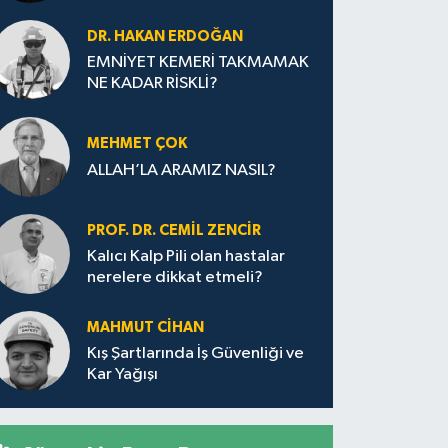
DR. HAKAN ERDOĞAN
EMNİYET KEMERİ TAKMAMAK
NE KADAR RİSKLİ?
MEHMET ÇOK
ALLAH’LA ARAMIZ NASIL?
PROF. DR. CEMIL ZENCIR
Kalıcı Kalp Pili olan hastalar
nerelere dikkat etmeli?
MAHMUT CİHAN
Kış Şartlarında İş Güvenliği ve
Kar Yağışı