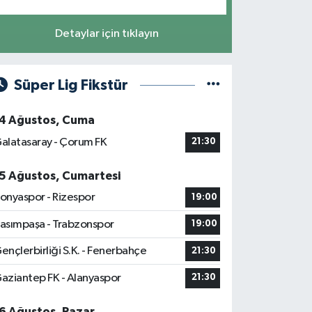
Detaylar için tıklayın
Süper Lig Fikstür
4 Ağustos, Cuma
alatasaray - Çorum FK
21:30
5 Ağustos, Cumartesi
onyaspor - Rizespor
19:00
asımpaşa - Trabzonspor
19:00
ençlerbirliği S.K. - Fenerbahçe
21:30
aziantep FK - Alanyaspor
21:30
6 Ağustos, Pazar