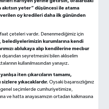
rleri harfiyen yerine getirsin, oralardaki
 akıtsın yeter” düşüncesi ile atama
 verilen oy kredileri daha ilk gününden
at çeteleri vardır. Denenmediğimiz için
r,
belediyelerimizin kurumlarına kendi
rımızı ablukaya alıp kendilerine mecbur
ı dışarıdan seyretmesini bilen aklıselim
talarının kullanılmasından yanayız.
 yanlışa iten çıkarcıların tamamı,
ı sizlere yıkacaklardır.
Oysaki başarısızlığınız
ki genel seçimlerde cumhuriyetimize,
ına ve hatta anayasamızın ortadan kalkmasına