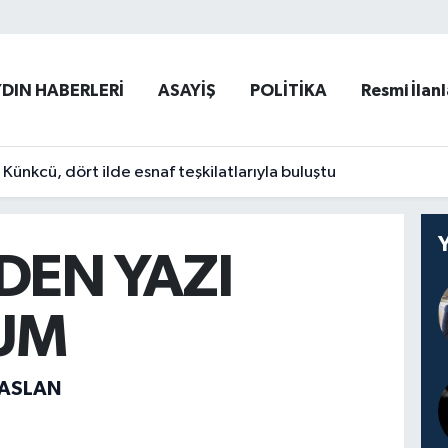
YDIN HABERLERİ
ASAYİŞ
POLİTİKA
Resmi İlanl
ünkcü, dört ilde esnaf teşkilatlarıyla buluştu
DEN YAZI
UM
LASLAN