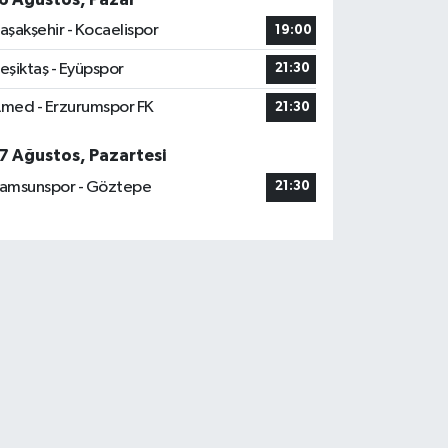
aşakşehir - Kocaelispor
19:00
eşiktaş - Eyüpspor
21:30
med - Erzurumspor FK
21:30
7 Ağustos, Pazartesi
amsunspor - Göztepe
21:30