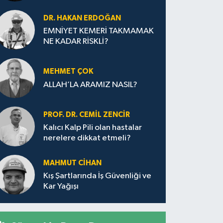
DR. HAKAN ERDOĞAN
EMNİYET KEMERİ TAKMAMAK
NE KADAR RİSKLİ?
MEHMET ÇOK
ALLAH’LA ARAMIZ NASIL?
PROF. DR. CEMIL ZENCIR
Kalıcı Kalp Pili olan hastalar
nerelere dikkat etmeli?
MAHMUT CİHAN
Kış Şartlarında İş Güvenliği ve
Kar Yağışı