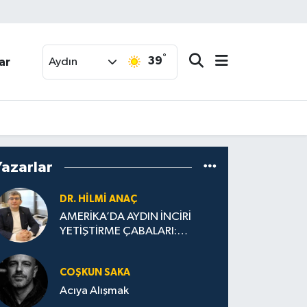
°
39
ar
Aydın
Yazarlar
DR. HILMI ANAÇ
AMERİKA’DA AYDIN İNCİRİ
YETİŞTİRME ÇABALARI:
“Köşklü Üreticilerin Amerikan
Oyununu Bozması”
COŞKUN SAKA
Acıya Alışmak