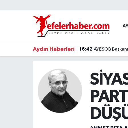
Nöbetçi Eczaneler
A
Hava Durumu
Aydın Haberleri
16:42
AYESOB Başkanı K
Aydin Namaz Vakitleri
Trafik Durumu
SİYAS
Süper Lig Puan Durumu ve Fikstür
PART
Tüm Manşetler
DÜŞ
Son Dakika Haberleri
Haber Arşivi