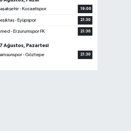
aşakşehir - Kocaelispor
19:00
eşiktaş - Eyüpspor
21:30
med - Erzurumspor FK
21:30
7 Ağustos, Pazartesi
amsunspor - Göztepe
21:30