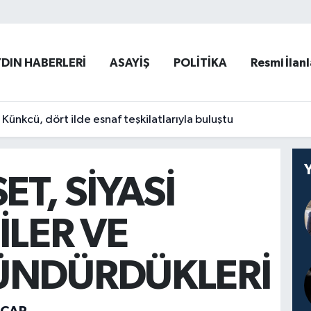
YDIN HABERLERİ
ASAYİŞ
POLİTİKA
Resmi İlanl
ünkcü, dört ilde esnaf teşkilatlarıyla buluştu
ET, SİYASİ
İLER VE
ÜNDÜRDÜKLERİ