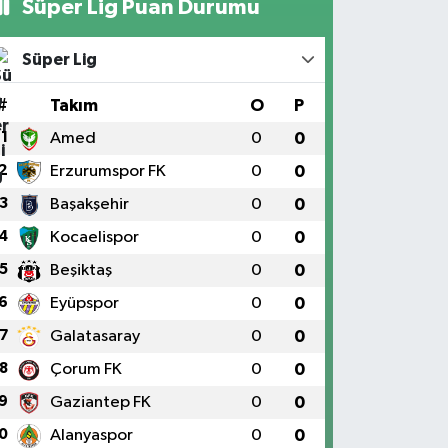
Süper Lig Puan Durumu
Süper Lig
#
Takım
O
P
1
Amed
0
0
2
Erzurumspor FK
0
0
3
Başakşehir
0
0
4
Kocaelispor
0
0
5
Beşiktaş
0
0
6
Eyüpspor
0
0
7
Galatasaray
0
0
8
Çorum FK
0
0
9
Gaziantep FK
0
0
0
Alanyaspor
0
0