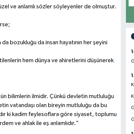
güzel ve anlamlı sözler söyleyenler de olmuştur.
rse;
da bozukluğu da insan hayatının her şeyini
1
ilenlerin hem dünya ve ahiretlerini düşünerek
G
1
K
n bilimlerin ilmidir. Çünkü devletin mutluluğu
K
vletin vatandaşı olan bireyin mutluluğu da bu
G
r ki kadim feylesoflara göre siyaset, toplumu
G
rdem ve ahlak ile eş anlamlıdır."
1