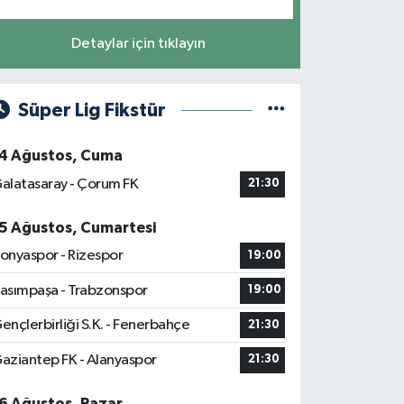
Detaylar için tıklayın
Süper Lig Fikstür
4 Ağustos, Cuma
alatasaray - Çorum FK
21:30
5 Ağustos, Cumartesi
onyaspor - Rizespor
19:00
asımpaşa - Trabzonspor
19:00
ençlerbirliği S.K. - Fenerbahçe
21:30
aziantep FK - Alanyaspor
21:30
6 Ağustos, Pazar