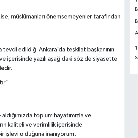
B
ise, müslümanları önemsemeyenler tarafından
B
A
1
ma tevdi edildiği Ankara’da teşkilat başkanının
S
ve içerisinde yazılı aşağıdaki söz de siyasette
edir.
tır”
e aldığımızda toplum hayatımızla ve
n kaliteli ve verimlilik içerisinde
ir işlevi olduğuna inanıyorum.